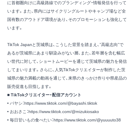
に首都圏向けに高級路線でのブランディング・情報発信を行って
います。また、県内にはサイクリングルートやキャンプ場など全
国有数のアウトドア環境があり、そのプロモーションも強化して
います。
TikTok Japanと茨城県は、こうした背景を踏まえ、”高級志向”で
あるが茨城県にあまり馴染みがない層、また、若年層を含む幅広
い世代に対して、ショートムービーを通じて茨城県の魅力を発信
してまいります。さらに、人気TikTokクリエイターが制作した茨
城県の魅力満載の動画を通じて、来県のきっかけ作りや県産品の
販売促進も目指します。
■ TikTokクリエイター・配信アカウント
• バヤシ：
https://www.tiktok.com/@bayashi.tiktok
• おおさこ：
https://www.tiktok.com/@mizukiosako
• 毎日甘いもの食べたい：
https://www.tiktok.com/@yuuuuto38