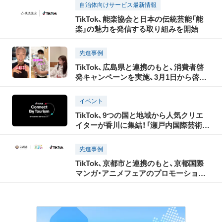
ショート動画クリエイターや、偽・誤情報
自治体向けサービス最新情報
に関する有識者の出演も決定
TikTok、能楽協会と日本の伝統芸能「能
楽」の魅力を発信する取り組みを開始
先進事例
TikTok、広島県と連携のもと、消費者啓
発キャンペーンを実施、3月1日から啓発
動画を公開
イベント
TikTok、9つの国と地域から人気クリエ
イターが香川に集結！「瀬戸内国際芸術祭
2025」の開催に合わせ、瀬戸内の魅力を
世界に発信する「TikTok Connect By
先進事例
Tourism」を開催！
TikTok、京都市と連携のもと、京都国際
マンガ・アニメフェアのプロモーション
ショートムービーを8月24日より公開