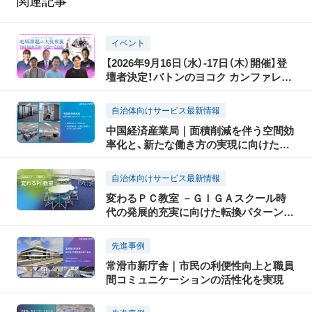
関連記事
イベント
【2026年9月16日（水）-17日（木）開催】登
壇者決定！バトンのヨコク カンファレン
ス2026 地域課題の大視察展―ジモトの
課題のピントとヒント
自治体向けサービス最新情報
中国経済産業局｜面積削減を伴う空間効
率化と、新たな働き方の実現に向けた大
規模リニューアル
自治体向けサービス最新情報
変わるＰＣ教室 －ＧＩＧＡスクール時
代の発展的充実に向けた転換パターンの
ご紹介－
先進事例
常滑市新庁舎｜市民の利便性向上と職員
間コミュニケーションの活性化を実現