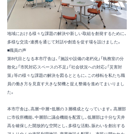
地域における様々な課題の解決や新しい取組を創発するために、
多様な交流・連携を通じて対話や創造を促す場を設けました。
■職員の声
第8代目となる本市庁舎は、「施設や設備の老朽化」「執務室の分
散化」「市民対応スペースの不足」「社会状況への対応」「災害対
策」等の様々な課題の解決を図るとともに、この移転を私たち職
員の働き方を見直す大きな契機と捉え整備を進めてまいりまし
た。
本市庁舎は、高層・中層・低層の３層構成となっています。高層部
に市役所機能、中層部に議会機能を配置し、低層部は十分な天井
高を確保した開放的な空間とし、多様な活動、賑わいを創出する
アトリウムや市民利用施設、商業施設を配置し、市民に開かれた