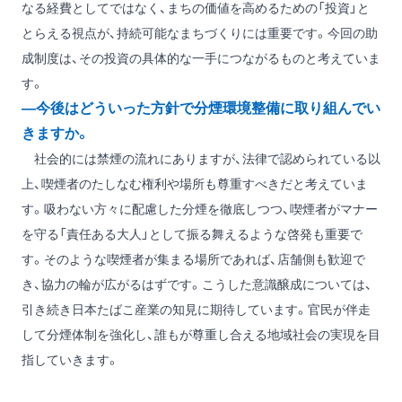
なる経費としてではなく、まちの価値を高めるための「投資」と
とらえる視点が、持続可能なまちづくりには重要です。今回の助
成制度は、その投資の具体的な一手につながるものと考えていま
す。
―今後はどういった方針で分煙環境整備に取り組んでい
きますか。
社会的には禁煙の流れにありますが、法律で認められている以
上、喫煙者のたしなむ権利や場所も尊重すべきだと考えていま
す。吸わない方々に配慮した分煙を徹底しつつ、喫煙者がマナー
を守る「責任ある大人」として振る舞えるような啓発も重要で
す。そのような喫煙者が集まる場所であれば、店舗側も歓迎で
き、協力の輪が広がるはずです。こうした意識醸成については、
引き続き日本たばこ産業の知見に期待しています。官民が伴走
して分煙体制を強化し、誰もが尊重し合える地域社会の実現を目
指していきます。