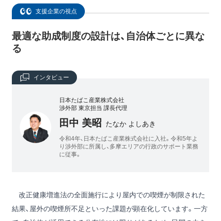
支援企業の視点
最適な助成制度の設計は、自治体ごとに異な
る
インタビュー
日本たばこ産業株式会社
渉外部 東京担当 課長代理
田中 美昭
たなか よしあき
令和4年、日本たばこ産業株式会社に入社。令和5年よ
り渉外部に所属し、多摩エリアの行政のサポート業務
に従事。
改正健康増進法の全面施行により屋内での喫煙が制限された
結果、屋外の喫煙所不足といった課題が顕在化しています。一方