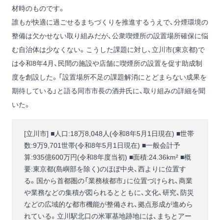
材時のものです。
誰もが快適に過ごせるまちづくりを推進するうえで、分煙環境の
整備は欠かせない取り組みだが、公衆喫煙所の設置場所確保に悩
む自治体は少なくない。こうした課題に対し、立川市(東京都)で
は令和8年4月、民間の施設や店舗に喫煙所の設置を促す助成制
度を創設した。「設置場所不足の課題解消にとどまらない成果を
期待している」と語る同市市長の酒井氏に、取り組みの詳細を聞
いた。
[立川市] ■人口:18万8,048人(令和8年5月1日現在) ■世帯
数:9万9,701世帯(令和8年5月1日現在) ■一般会計予
算:935億600万円(令和8年度当初) ■面積:24.36km² ■概
要:東京都(島嶼部を除く)のほぼ中央、西よりに位置す
る。国から首都圏の「業務核都市」に位置づけられ、商業
や業務などの集積が図られるとともに、文化、研究、防災
などの広域的な都市機能が整備され、拠点形成が進めら
れている。立川駅北口の米軍基地跡地には、まちとアー