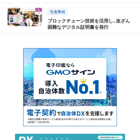
TikTokで世界に発信！「瀬戸内国際芸術祭
2025」に合わせて開催された「TikTok
先進事例
Connect By Tourism 〜瀬戸内の魅力発
ブロックチェーン技術を活用し、改ざん
信・裏瀬戸芸プロジェクト〜」開催レポー
困難なデジタル証明書を発行
ト（前編）