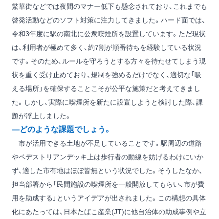
繁華街などでは夜間のマナー低下も懸念されており、これまでも
啓発活動などのソフト対策に注力してきました。ハード面では、
令和3年度に駅の南北に公衆喫煙所を設置しています。ただ現状
は、利用者が極めて多く、約7割が順番待ちを経験している状況
です。そのため、ルールを守ろうとする方々を待たせてしまう現
状を重く受け止めており、規制を強めるだけでなく、適切な「吸
える場所」を確保することこそが公平な施策だと考えてきまし
た。しかし、実際に喫煙所を新たに設置しようと検討した際、課
題が浮上しました。
―どのような課題でしょう。
市が活用できる土地が不足していることです。駅周辺の道路
やペデストリアンデッキ上は歩行者の動線を妨げるわけにいか
ず、適した市有地はほぼ皆無という状況でした。そうしたなか、
担当部署から「民間施設の喫煙所を一般開放してもらい、市が費
用を助成する」というアイデアが出されました。この構想の具体
化にあたっては、日本たばこ産業(JT)に他自治体の助成事例や立