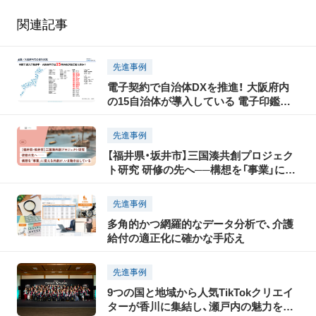
関連記事
先進事例
電子契約で自治体DXを推進！ 大阪府内
の15自治体が導入している 電子印鑑
GMOサインとは？
先進事例
【福井県・坂井市】三国湊共創プロジェク
ト研究 研修の先へ──構想を「事業」に変
える共創が、いま動き出している
先進事例
多角的かつ網羅的なデータ分析で、介護
給付の適正化に確かな手応え
先進事例
9つの国と地域から人気TikTokクリエイ
ターが香川に集結し、瀬戸内の魅力を