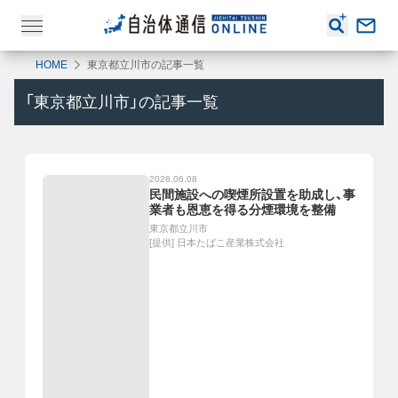
HOME
東京都立川市の記事一覧
「
東京都立川市
」の記事一覧
2026.06.08
民間施設への喫煙所設置を助成し、事
業者も恩恵を得る分煙環境を整備
東京都立川市
[提供]
日本たばこ産業株式会社