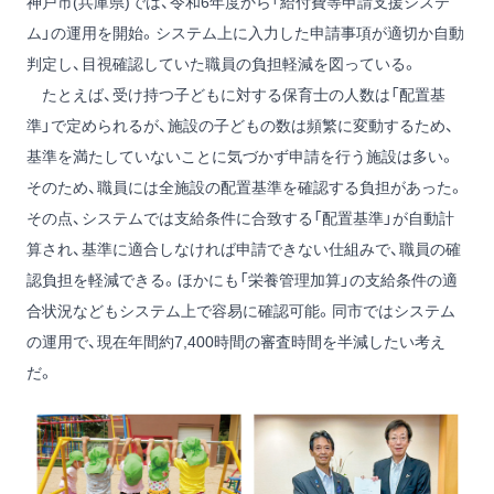
神戸市(兵庫県)では、令和6年度から「給付費等申請支援システ
ム」の運用を開始。システム上に入力した申請事項が適切か自動
判定し、目視確認していた職員の負担軽減を図っている。
たとえば、受け持つ子どもに対する保育士の人数は「配置基
準」で定められるが、施設の子どもの数は頻繁に変動するため、
基準を満たしていないことに気づかず申請を行う施設は多い。
そのため、職員には全施設の配置基準を確認する負担があった。
その点、システムでは支給条件に合致する「配置基準」が自動計
算され、基準に適合しなければ申請できない仕組みで、職員の確
認負担を軽減できる。ほかにも「栄養管理加算」の支給条件の適
合状況などもシステム上で容易に確認可能。同市ではシステム
の運用で、現在年間約7,400時間の審査時間を半減したい考え
だ。