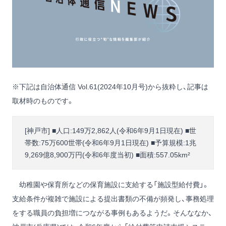
※下記は自治体通信 Vol.61(2024年10月号)から抜粋し、記事は
取材時のものです。
[神戸市] ■人口:149万2,862人(令和6年9月1日現在) ■世
帯数:75万600世帯(令和6年9月1日現在) ■予算規模:1兆
9,269億8,900万円(令和6年度当初) ■面積:557.05km²
幼稚園や保育所などの保育施設に支給する「施設型給付費」。
支給条件が複雑で施設による提出書類の不備が頻発し、事務処理
をする職員の負担増につながる事例もあるようだ。そんななか、