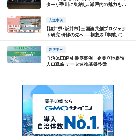
ターが香川に集結し、瀬戸内の魅力を
TikTokで世界に発信！「瀬戸内国際芸術祭
2025」に合わせて開催された「TikTok
先進事例
Connect By Tourism 〜瀬戸内の魅力発
【福井県・坂井市】三国湊共創プロジェク
信・裏瀬戸芸プロジェクト〜」開催レポー
ト研究 研修の先へ──構想を「事業」に変
ト（前編）
える共創が、いま動き出している
先進事例
自治体EBPM 優良事例｜企業立地促進
人口戦略 データ連携基盤整備