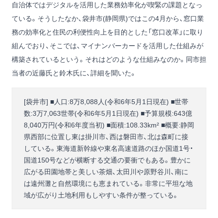
自治体ではデジタルを活用した業務効率化が喫緊の課題となっ
ている。そうしたなか、袋井市(静岡県)ではこの4月から、窓口業
務の効率化と住民の利便性向上を目的とした「窓口改革」に取り
組んでおり、そこでは、マイナンバーカードを活用した仕組みが
構築されているという。それはどのような仕組みなのか。同市担
当者の近藤氏と鈴木氏に、詳細を聞いた。
[袋井市] ■人口:8万8,088人(令和6年5月1日現在) ■世帯
数:3万7,063世帯(令和6年5月1日現在) ■予算規模:643億
8,040万円(令和6年度当初) ■面積:108.33km² ■概要:静岡
県西部に位置し東は掛川市、西は磐田市、北は森町に接
している。東海道新幹線や東名高速道路のほか国道1号・
国道150号などが横断する交通の要衝でもある。豊かに
広がる田園地帯と美しい茶畑、太田川や原野谷川、南に
は遠州灘と自然環境にも恵まれている。非常に平坦な地
域が広がり土地利用もしやすい条件が整っている。