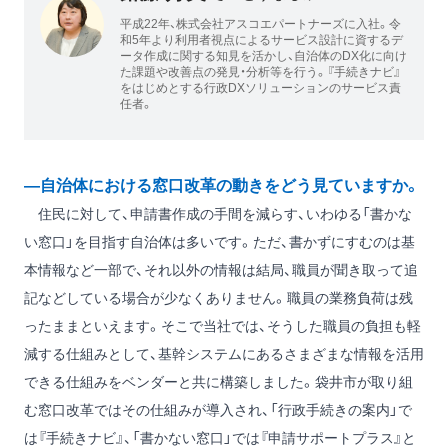
平成22年、株式会社アスコエパートナーズに入社。令
和5年より利用者視点によるサービス設計に資するデ
ータ作成に関する知見を活かし、自治体のDX化に向け
た課題や改善点の発見・分析等を行う。『手続きナビ』
をはじめとする行政DXソリューションのサービス責
任者。
―自治体における窓口改革の動きをどう見ていますか。
住民に対して、申請書作成の手間を減らす、いわゆる「書かな
い窓口」を目指す自治体は多いです。ただ、書かずにすむのは基
本情報など一部で、それ以外の情報は結局、職員が聞き取って追
記などしている場合が少なくありません。職員の業務負荷は残
ったままといえます。そこで当社では、そうした職員の負担も軽
減する仕組みとして、基幹システムにあるさまざまな情報を活用
できる仕組みをベンダーと共に構築しました。袋井市が取り組
む窓口改革ではその仕組みが導入され、「行政手続きの案内」で
は『手続きナビ』、「書かない窓口」では『申請サポートプラス』と