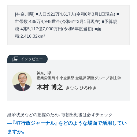
[神奈川県] ■人口:921万4,617人(令和6年3月1日現在) ■
世帯数:435万4,948世帯(令和6年3月1日現在) ■予算規
模:4兆5,117億7,000万円(令和6年度当初) ■面
積:2,416.32km²
インタビュー
神奈川県
産業労働局 中小企業部 金融課 調整グループ 副主幹
木村 博之
きむら ひろゆき
経済状況などの把握のため、毎朝出勤後は必ずチェック
―『47行政ジャーナル』をどのような場面で活用してい
ますか。