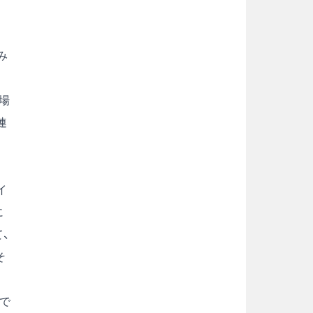
み
場
連
イ
に
、
そ
で