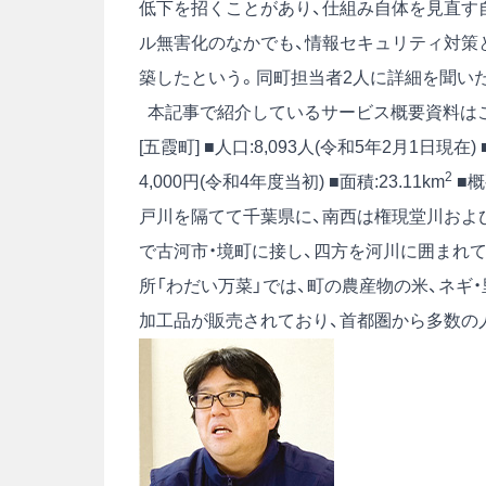
低下を招くことがあり、仕組み自体を見直す自
ル無害化のなかでも、情報セキュリティ対策
築したという。同町担当者2人に詳細を聞い
本記事で紹介しているサービス概要資料は
[五霞町] ■人口:8,093人(令和5年2月1日現在)
2
4,000円(令和4年度当初) ■面積:23.11km
■概
戸川を隔てて千葉県に、南西は権現堂川およ
で古河市・境町に接し、四方を河川に囲まれて
所「わだい万菜」では、町の農産物の米、ネギ
加工品が販売されており、首都圏から多数の