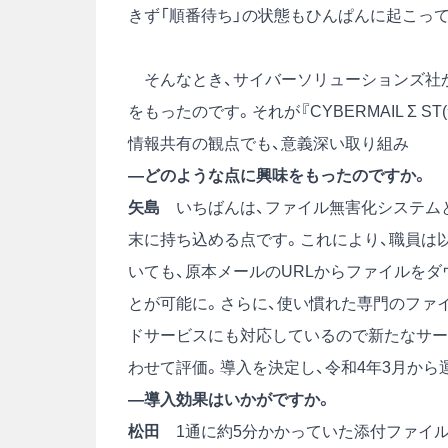
きず「順番待ち」の状態もひんぱんに起こっ
そんなとき、サイバーソリューションズ社
をもったのです。それが『CYBERMAIL Σ 
情報共有の観点でも、意義深い取り組み
―どのような点に興味をもったのですか。
矢島
いちばんは、ファイル無害化システムと
末に持ち込める点です。これにより、職員は以
いても、原本メールのURLからファイルをダ
とが可能に。さらに、使い慣れた専門のファ
ドサービスにも対応しているので新たなサー
わせて評価。導入を決定し、令和4年3月から
―導入効果はいかがですか。
松田
1通に約5分かかっていた添付ファイル