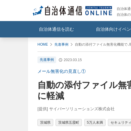
自治体通信
自治体の
自治体通信を読む
自治体向けイベン
HOME
先進事例
自動の添付ファイル無害化機能で、
先進事例
2023.03.15
メール無害化の見直し①
自動の添付ファイル無
に軽減
[提供] サイバーソリューションズ株式会社
茨城県
茨城県五霞町
5万人未満
セキュリテ