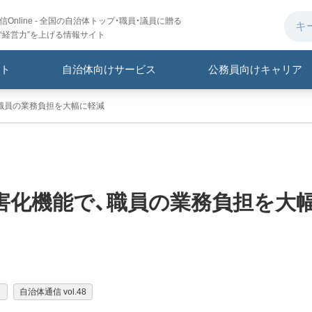
Online - 全国の自治体トップ・職員・議員に贈る
“経営力”を上げる情報サイト
ト
自治体向けサービス
公務員向けキャリア
職員の業務負担を大幅に軽減
害化機能で、職員の業務負担を大
ィ
自治体通信 vol.48