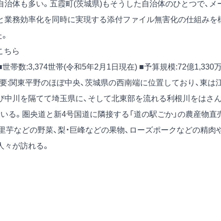
治体も多い。五霞町(茨城県)もそうした自治体のひとつで、メ
と業務効率化を同時に実現する添付ファイル無害化の仕組みを
た。
こちら
 ■世帯数:3,374世帯(令和5年2月1日現在) ■予算規模:72億1,330
要:関東平野のほぼ中央、茨城県の西南端に位置しており、東は
び中川を隔てて埼玉県に、そして北東部を流れる利根川をはさ
いる。圏央道と新4号国道に隣接する「道の駅ごか」の農産物直
・里芋などの野菜、梨・巨峰などの果物、ローズポークなどの精肉
人々が訪れる。