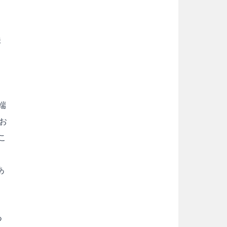
味
端
お
こ
ウ
あ
つ