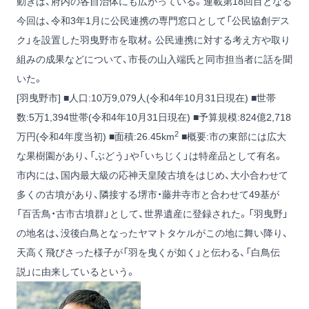
動きは、府内の各自治体にも広がっている。連載第18回目となる
今回は、令和3年1月に公民連携の専門窓口として「公民協創デス
ク」を設置した羽曳野市を取材。公民連携に対する考え方や取り
組みの成果などについて、市長の山入端氏と同市担当者に話を聞
いた。
[羽曳野市] ■人口:10万9,079人(令和4年10月31日現在) ■世帯
数:5万1,394世帯(令和4年10月31日現在) ■予算規模:824億2,718
2
万円(令和4年度当初) ■面積:26.45km
■概要:市の東部には広大
な果樹園があり、「ぶどう」や「いちじく」は特産品として有名。
市内には、国内最大級の応神天皇陵古墳をはじめ、大小合わせて
多くの古墳があり、隣接する堺市・藤井寺市と合わせて49基が
「百舌鳥・古市古墳群」として、世界遺産に登録された。「羽曳野」
の地名は、没後白鳥となったヤマトタケルがこの地に舞い降り、
天高く飛びさった様子が「羽を曳くが如く」と伝わる、「白鳥伝
説」に由来しているという。