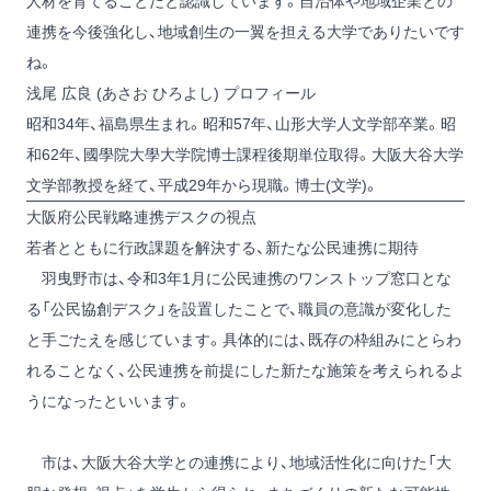
人材を育てることだと認識しています。自治体や地域企業との
連携を今後強化し、地域創生の一翼を担える大学でありたいです
ね。
浅尾 広良 (あさお ひろよし) プロフィール
昭和34年、福島県生まれ。昭和57年、山形大学人文学部卒業。昭
和62年、國學院大學大学院博士課程後期単位取得。大阪大谷大学
文学部教授を経て、平成29年から現職。博士(文学)。
大阪府公民戦略連携デスクの視点
若者とともに行政課題を解決する、新たな公民連携に期待
羽曳野市は、令和3年1月に公民連携のワンストップ窓口とな
る「公民協創デスク」を設置したことで、職員の意識が変化した
と手ごたえを感じています。具体的には、既存の枠組みにとらわ
れることなく、公民連携を前提にした新たな施策を考えられるよ
うになったといいます。
市は、大阪大谷大学との連携により、地域活性化に向けた「大