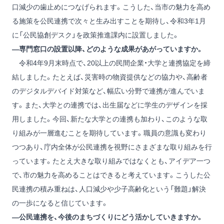
口減少の歯止めにつなげられます。こうした、当市の魅力を高め
る施策を公民連携で次々と生み出すことを期待し、令和3年1月
に「公民協創デスク」を政策推進課内に設置しました。
―専門窓口の設置以降、どのような成果があがっていますか。
令和4年9月末時点で、20以上の民間企業・大学と連携協定を締
結しました。たとえば、災害時の物資提供などの協力や、高齢者
のデジタルデバイド対策など、幅広い分野で連携が進んでいま
す。また、大学との連携では、出生届などに学生のデザインを採
用しました。今回、新たな大学との連携も加わり、このような取
り組みが一層進むことを期待しています。職員の意識も変わり
つつあり、庁内全体が公民連携を視野にさまざまな取り組みを行
っています。たとえ大きな取り組みではなくとも、アイデア一つ
で、市の魅力を高めることはできると考えています。こうした公
民連携の積み重ねは、人口減少や少子高齢化という「難題」解決
の一歩になると信じています。
―公民連携を、今後のまちづくりにどう活かしていきますか。