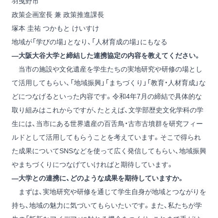
羽曳野市
政策企画室長 兼 政策推進課長
塚本 圭祐
つかもと けいすけ
地域が「学びの場」となり、「人材育成の場」にもなる
―大阪大谷大学と締結した連携協定の内容を教えてください。
当市の施設や文化遺産を学生たちの実地研究や研修の場とし
て活用してもらい、「地域振興」「まちづくり」「教育・人材育成」な
どにつなげるといった内容です。令和4年7月の締結で具体的な
取り組みはこれからですが、たとえば、文学部歴史文化学科の学
生には、当市にある世界遺産の百舌鳥・古市古墳群を研究フィー
ルドとして活用してもらうことを考えています。そこで得られ
た成果についてSNSなどを使って広く発信してもらい、地域振興
やまちづくりにつなげていければと期待しています。
―大学との連携に、どのような成果を期待していますか。
まずは、実地研究や研修を通じて学生自身が地域とつながりを
持ち、地域の魅力に気づいてもらいたいです。また、私たちが学