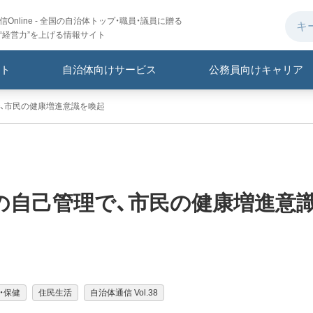
Online - 全国の自治体トップ・職員・議員に贈る
“経営力”を上げる情報サイト
ト
自治体向けサービス
公務員向けキャリア
、市民の健康増進意識を喚起
の自己管理で、市民の健康増進意
・保健
住民生活
自治体通信 Vol.38