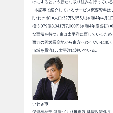
けにするという新たな取り組みを行っている
本記事で紹介しているサービス概要資料は
[いわき市] ■人口:32万6,955人(令和4年4月
模:3,079億8,341万7,000円(令和4年度当初) ■面
な面積を持つ。東は太平洋に面しているため
西方の阿武隈高地から東方へゆるやかに低く
市域を貫流し、太平洋に注いでいる。
いわき市
保健福祉部 健康づくり推進課 健康政策係長