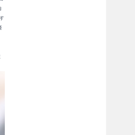
内
す
経
在