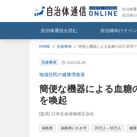
自治体通信
自治体の
自治体通信を読む
自治体向けイベン
HOME
先進事例
簡便な機器による血糖の自己管理で
先進事例
2022.05.26
地域住民の健康増進策
簡便な機器による血糖
を喚起
[提供] 日本生命保険相互会社
福島県
福島県いわき市
20万人～50万人
健康