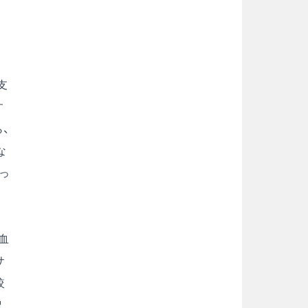
支
す
、
な
っ
血
サ
較
増