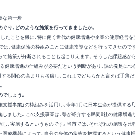
要な第一歩
めぐり、どのような施策を行ってきましたか
。
したことを機に、特に働く世代の健康増進や企業の健康経営を
では、健康保険の枠組みごとに健康指導などを行ってきたので
って施策が分断されることも起こりえます。そうした課題感から
る健康増進の仕組みが必要だという判断があり、課の発足につ
対する関心の高まりも考慮し、これまでどちらかと言えば手薄だ
。
のでしょう。
支援事業」の枠組みを活用し、今年1月に日本生命が提供する「
施しました。この支援事業は、県が紹介する民間8社の健康増進
択し、実施するというものです。当市では、それぞれの施策を比
た医療機器によって、自分の身体の状態を把握するという健康