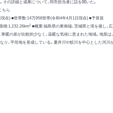
。その詳細と成果について、同市担当者に話を聞いた。
こちら
1日現在) ■世帯数:14万958世帯(令和4年4月1日現在) ■予算規
2
積:1,232.26km
■概要:福島県の東南端、茨城県と境を接し、
、寒暖の差が比較的少なく、温暖な気候に恵まれた地域。地形は
なり、平坦地を形成している。夏井川や鮫川を中心とした河川