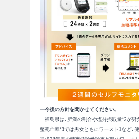
―今後の方針を聞かせてください。
福島県は、肥満の割合や塩分摂取量
*2
が男
整死亡率
*3
では男女ともにワースト1など、