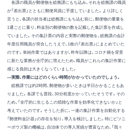
各課の職員が郵便物を総務課にもち込み、それを総務課の職員
が「差出票」とともに郵便局員に手渡していました。より詳しく
言うと、各課の担当者は総務課にもち込む前に、郵便物の重量を
1通ごとに量り、料金別の郵便物の数を記載した集計票を作成し
ていました。その集計票の内容と実際の郵便物を、総務課の会計
年度任用職員が突合したうえで、1枚の「差出票」にまとめていた
のです。単純作業ではありますが、昨年以降は、コロナ禍を背景
に新たな業務が全庁的に増えたため、職員がこれらの集計作業に
感じる負担は大きくなっていました。
―実際、作業にはどのくらい時間がかかっていたのでしょう。
総務課では約2時間、郵便物が多いときは半日かかることもあ
りました。各課でも普段、30分程度かかっていたそうです。その
ため、「全庁的に生じるこの煩雑な作業を効率化できないか」と
考えていたのです。そうした折に、一連の集計作業を自動化する
「郵便料金計器」の存在を知り、導入を検討しました。特にピツニ
ーボウズ製の機械は、自治体での導入実績が豊富なため、「我々