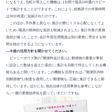
になるうえ、当町が導入した機種は、1分間で最高180通のスピー
ドで集計することができます。これにより、総務課での作業時間
は30分程度に短縮されたのです。
このほか、手作業と異なり、集計の際にミスを心配しなくてよ
いため、職員の精神的な負担も軽減されました。集計作業の業務
負担が減ったことで、会計年度任用職員は別の業務に専念する時
間を捻出できるようになっています。
―今後の活用方針を聞かせてください。
ピツニーボウズ製の「郵便料金計器」は、郵便物の重量が事前
に設定した数値を超えた場合に、集計を自動で停止してくれる機
能もあると聞いています。この機能を活用すれば、「郵便区内特
別郵便物
*1
」制度を適用したい郵便物も、正確に集計できると期
待しています。ほかにも、他自治体の活用事例も参考にしなが
ら、一層の業務効率化を図っていきたいですね。