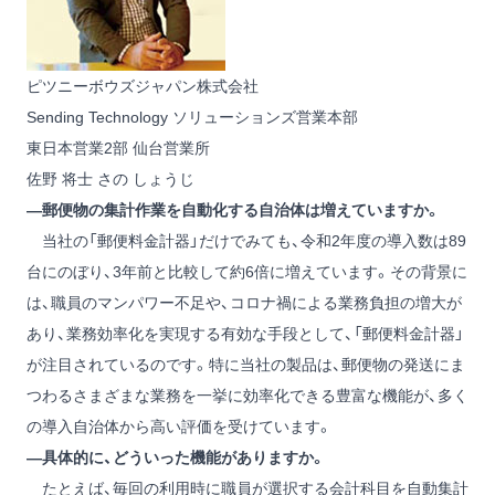
ピツニーボウズジャパン株式会社
Sending Technology ソリューションズ営業本部
東日本営業2部 仙台営業所
佐野 将士
さの しょうじ
―郵便物の集計作業を自動化する自治体は増えていますか。
当社の「郵便料金計器」だけでみても、令和2年度の導入数は89
台にのぼり、3年前と比較して約6倍に増えています。その背景に
は、職員のマンパワー不足や、コロナ禍による業務負担の増大が
あり、業務効率化を実現する有効な手段として、「郵便料金計器」
が注目されているのです。特に当社の製品は、郵便物の発送にま
つわるさまざまな業務を一挙に効率化できる豊富な機能が、多く
の導入自治体から高い評価を受けています。
―具体的に、どういった機能がありますか。
たとえば、毎回の利用時に職員が選択する会計科目を自動集計