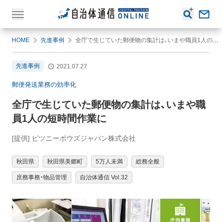
HOME
先進事例
全庁で生じていた郵便物の集計は、いまや職員1人の短時間作業に
先進事例
2021.07.27
郵便発送業務の効率化
全庁で生じていた郵便物の集計は、いまや職
員1人の短時間作業に
[提供] ピツニーボウズジャパン株式会社
秋田県
秋田県美郷町
5万人未満
総務全般
庶務事務・物品管理
自治体通信 Vol.32