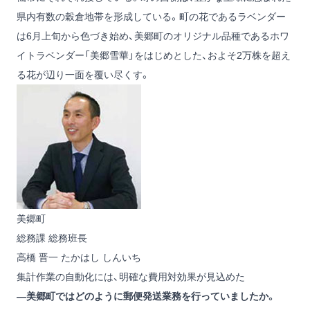
県内有数の穀倉地帯を形成している。町の花であるラベンダー
は6月上旬から色づき始め、美郷町のオリジナル品種であるホワ
イトラベンダー「美郷雪華」をはじめとした、およそ2万株を超え
る花が辺り一面を覆い尽くす。
美郷町
総務課 総務班長
高橋 晋一
たかはし しんいち
集計作業の自動化には、明確な費用対効果が見込めた
―美郷町ではどのように郵便発送業務を行っていましたか。