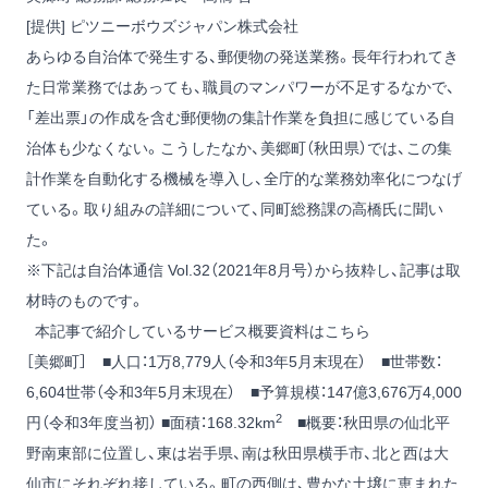
[提供] ピツニーボウズジャパン株式会社
あらゆる自治体で発生する、郵便物の発送業務。長年行われてき
た日常業務ではあっても、職員のマンパワーが不足するなかで、
「差出票」の作成を含む郵便物の集計作業を負担に感じている自
治体も少なくない。こうしたなか、美郷町（秋田県）では、この集
計作業を自動化する機械を導入し、全庁的な業務効率化につなげ
ている。取り組みの詳細について、同町総務課の高橋氏に聞い
た。
※下記は自治体通信 Vol.32（2021年8月号）から抜粋し、記事は取
材時のものです。
本記事で紹介しているサービス概要資料はこちら
［美郷町］ ■人口：1万8,779人（令和3年5月末現在） ■世帯数：
6,604世帯（令和3年5月末現在） ■予算規模：147億3,676万4,000
2
円（令和3年度当初） ■面積：168.32km
■概要：秋田県の仙北平
野南東部に位置し、東は岩手県、南は秋田県横手市、北と西は大
仙市にそれぞれ接している。町の西側は、豊かな土壌に恵まれた