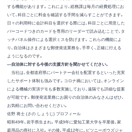
する機能があります。これにより、総務課は毎月の経費処理にお
いて、科目ごとに料金を確認する手間を減らすことができます。
日々の利用時に会計科目を選択する際には、科目ごとに用意した
バーコードつきのカードを専用のリーダーで読み込むことで、タ
ッチパネル操作による選択ミスを防げます。これらの機能によ
り、自治体はさまざまな郵便発送業務を、手早く、正確に行える
ようになるのです。
―自治体に対する今後の支援方針を聞かせてください。
当社は、全都道府県にパートナー会社を配置するといった充実
したサポート体制も強みです。コロナ禍においては、オンライン
による機械の実演デモも多数実施しており、遠隔でも詳細な提案
が可能です。郵便発送業務にお困りの自治体のみなさんはぜひ、
お気軽にお問い合わせください。
佐野 将士 (さの しょうじ) プロフィール
昭和49年、岩手県生まれ。平成9年に愛知工業大学を卒業後、家
庭用品の商社に入社。その後、平成12年に、ピツニーボウズジャ