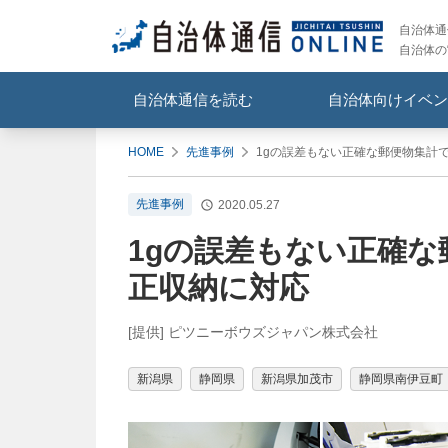
自治体通信
自治体の
自治体通信を読む
自治体向けイベン
HOME
先進事例
1gの誤差もない正確な郵便物集計
先進事例
2020.05.27
1gの誤差もない正確な
正収納に対応
[提供] ピツニーボウズジャパン株式会社
新潟県
静岡県
新潟県加茂市
静岡県南伊豆町