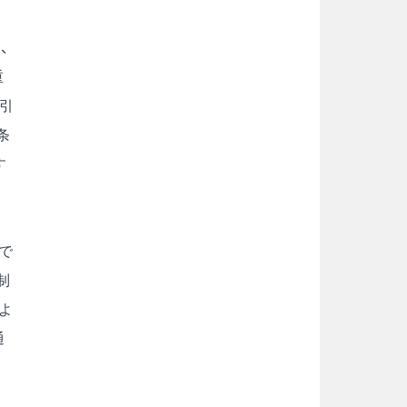
、
重
割引
条
す
で
制
よ
通