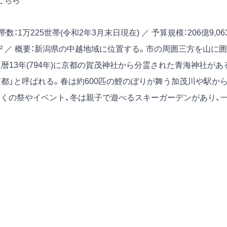
こちら
帯数：1万225世帯(令和2年3月末日現在) ／ 予算規模：206億9,06
.72km² ／ 概要：新潟県の中越地域に位置する。市の周囲三方を山に囲
暦13年(794年)に京都の賀茂神社から分霊された青海神社があ
都」と呼ばれる。春は約600匹の鯉のぼりが舞う加茂川や駅か
多くの祭やイベント、冬は親子で遊べるスキーガーデンがあり、