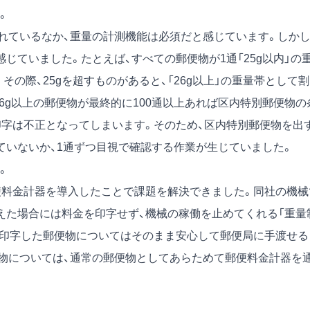
。
ているなか、重量の計測機能は必須だと感じています。しかし
じていました。たとえば、すべての郵便物が1通「25g以内」の
の際、25gを超すものがあると、「26g以上」の重量帯として
6g以上の郵便物が最終的に100通以上あれば区内特別郵便物の
印字は不正となってしまいます。そのため、区内特別郵便物を出
ていないか、1通ずつ目視で確認する作業が生じていました。
。
料金計器を導入したことで課題を解決できました。同社の機械
えた場合には料金を印字せず、機械の稼働を止めてくれる「重量
で印字した郵便物についてはそのまま安心して郵便局に手渡せる
物については、通常の郵便物としてあらためて郵便料金計器を