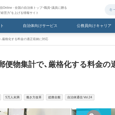
Online - 全国の自治体トップ・職員・議員に贈る
“経営力”を上げる情報サイト
ト
自治体向けサービス
公務員向けキャリア
で、厳格化する料金の適正収納に対応
郵便物集計で、厳格化する料金の
5万人未満
働き方改革
総務全般
自治体通信 Vol.24