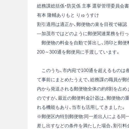
総務課総括係・防災係 主事 選挙管理委員会
有本 隆輔
ありもと りゅうすけ
割引適用は適正か、郵便物の束を目視で確認
―加茂市ではどのように郵便関連業務を行っ
郵便物の料金を自動で算出し、消印と郵便料
200～300通を郵便局に手渡しています。
このうち、市内宛で100通を超えるものは各
て事前にまとめたうえで、総務課の職員が郵
内から発送される郵便物全体の約8割を占め
のですが、最近の郵便料金計器は、郵便物の
れる機能もあり、当市も活用してきました。
※郵便区内特別郵便物:同一差出人による同一
差し出すなどの条件を満たした場合、割引料