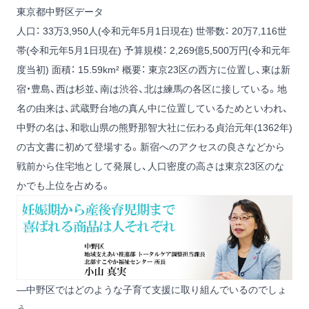
東京都中野区データ
人口： 33万3,950人(令和元年5月1日現在)
世帯数： 20万7,116世
帯(令和元年5月1日現在)
予算規模： 2,269億5,500万円(令和元年
度当初)
面積： 15.59km²
概要： 東京23区の西方に位置し、東は新
宿・豊島、西は杉並、南は渋谷、北は練馬の各区に接している。地
名の由来は、武蔵野台地の真ん中に位置しているためといわれ、
中野の名は、和歌山県の熊野那智大社に伝わる貞治元年(1362年)
の古文書に初めて登場する。新宿へのアクセスの良さなどから
戦前から住宅地として発展し、人口密度の高さは東京23区のな
かでも上位を占める。
―中野区ではどのような子育て支援に取り組んでいるのでしょ