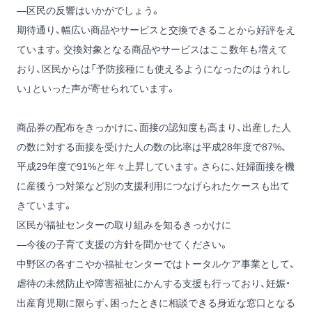
―区民の反響はいかがでしょう。
期待通り、幅広い商品やサービスと交換できることから好評をえ
ています。交換対象となる商品やサービスはここ数年も増えて
おり、区民からは「予防接種にも使えるようになったのはうれし
い」といった声が寄せられています。
商品券の配布をきっかけに、面接の認知度も高まり、出産した人
の数に対する面接を受けた人の数の比率は平成28年度で87%、
平成29年度で91%と年々上昇しています。さらに、妊婦面接を機
に産後うつ対策など別の支援利用につなげられたケースも出て
きています。
区民が福祉センターの取り組みを知るきっかけに
―今後の子育て支援の方針を聞かせてください。
中野区の各すこやか福祉センターではトータルケア事業として、
虐待の未然防止や障害福祉にかんする支援も行っており、妊娠・
出産育児期に限らず、困ったときに相談できる身近な窓口となる