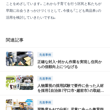
ことをめざしています。これから子育てを行う区民と私たちが
早期に出会うきっかけづくりとして、今後も『こども商品券』の
活用を検討していきたいですね。
関連記事
先進事例
正確な封入・封かん作業を実現し住民か
らの信頼向上につなげる
先進事例
人物重視の採用試験で要件に合った人材
を採用【自治体（守口市・越前市）の取組事
例】
先進事例
習熟度をAIで分析し児童に合った教育指