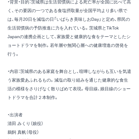
・背景・目的：茨城県は生活習慣病による死亡率が全国に比べて高
く、その要因の一つである食塩摂取量が全国平均より多い県で
は、毎月20日を減塩の日「いばらき美味しおDay」と定め、県民の
生活習慣病の予防推進に力を入れている。茨城県とTikTok
Japanの連携企画として、家族愛と健康的な食をテーマとしたシ
ョートドラマを制作。若年層や無関心層への健康増進の啓発を
行う。
・内容：茨城県のある家庭を舞台とし、喧嘩しながらも互いを気遣
う家族愛あふれるもの。減塩の取り組みを通じた健康的な食生
活の模様をさりげなく散りばめて表現。母目線、娘目線のショー
トドラマを合計２本制作。
・出演者
清田 みくり（娘役）
鵜飼 真帆（母役）