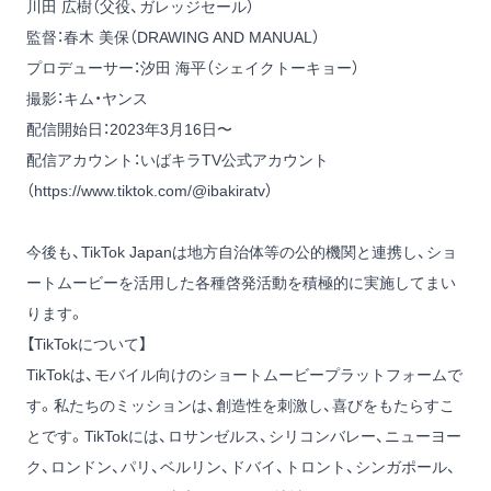
川田 広樹（父役、ガレッジセール）
監督：春木 美保（DRAWING AND MANUAL）
プロデューサー：汐田 海平（シェイクトーキョー）
撮影：キム・ヤンス
配信開始日：2023年3月16日〜
配信アカウント：いばキラTV公式アカウント
（
https://www.tiktok.com/@ibakiratv
）
今後も、TikTok Japanは地方自治体等の公的機関と連携し、ショ
ートムービーを活用した各種啓発活動を積極的に実施してまい
ります。
【TikTokについて】
TikTokは、モバイル向けのショートムービープラットフォームで
す。私たちのミッションは、創造性を刺激し、喜びをもたらすこ
とです。TikTokには、ロサンゼルス、シリコンバレー、ニューヨー
ク、ロンドン、パリ、ベルリン、ドバイ、トロント、シンガポール、