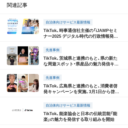
関連記事
自治体向けサービス最新情報
TikTok、時事通信社主催の「iJAMPセミ
ナー2025 デジタル時代の行政情報発信」
に協賛。パブリックセクターをはじめ、
ショート動画クリエイターや、偽・誤情報
先進事例
に関する有識者の出演も決定
TikTok、茨城県と連携のもと、県の新た
な周遊スポット・県産品の魅力発信キャ
ンペーンを実施、3月3日からショートム
ービーを公開
先進事例
TikTok、広島県と連携のもと、消費者啓
発キャンペーンを実施、3月1日から啓発
動画を公開
自治体向けサービス最新情報
TikTok、能楽協会と日本の伝統芸能「能
楽」の魅力を発信する取り組みを開始