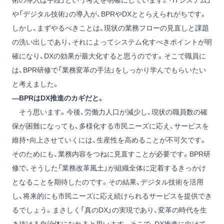
術の導入は手段」という考えを明確にしています。「ITシステム」
や「デジタル技術」の導入が、BPRやDXととらえられがちです。
しかし、まずやるべきことは、現状の業務フローの見直しと課題
の洗い出しであり、それによってシステム化すべきポイントが明
確になり、DXの効果が最大化すると思うのです。そこで職員に
は、BPR研修で「業務変革の手法」をしっかり学んでもらいたい
と考えました。
―BPRはDX推進のカギだと。
そう思います。今後、労働力人口が減少し、現状の職員数の確
保が困難になっても、多様化する市民ニーズに応え、サービスを
維持・向上させていくには、生産性を高めることが不可欠です。
そのためにも、業務内容をつねに見直すことが必要です。BPR研
修で、そうした「業務改革風土」が組織全体に定着するきっかけ
となることを期待したのです。その結果、デジタル技術を活用
し、将来的にも市民ニーズに応え続けられるサービスを提供でき
るでしょう。まさしく「真のDX」の実現であり、変革の時代を生