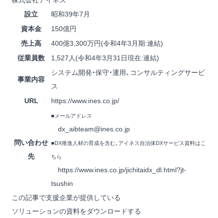
株式会社アイネス
設立
昭和39年7月
資本金
150億円
売上高
400億3,300万円(令和4年3月期:連結)
従業員数
1,527人(令和4年3月31日現在:連結)
システム開発・保守・運用、コンサルティングサービ
事業内容
ス
URL
https://www.ines.co.jp/
■メールアドレス
dx_aibteam@ines.co.jp
問い合わせ
■DX推進人材の育成を含む、アイネス自治体DXサービス資料はこ
先
ちら
https://www.ines.co.jp/jichitaidx_dl.html?jt-
tsushin
この記事で支援企業が提供している
ソリューションの資料をダウンロードする