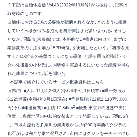
※下記は自治体通信 Vol.43（2022年10月号）から抜粋し、記事は
取材時のものです。
自治体におけるDXの必要性が指摘されるなか、どのように推進
していくべきか悩みを抱える自治体はまだ多いようだ。そうし
たなか、昭島市(東京都)では、本格的なDX推進に向けて、まずは
業務変革の手法を学ぶ「BPR研修」を実施したという。「将来を見
すえたDX推進の基盤づくりになる研修」と語る同市総務部デジ
タル化担当の小林氏に、同研修を実施するにいたった経緯や得ら
れた成果について、話を聞いた。
本記事で紹介しているサービス概要資料はこちら
[昭島市] ■人口:11万4,263人(令和4年9月1日現在) ■世帯数:5万
6,229世帯(令和4年9月1日現在) ■予算規模:722億2,118万9,000
2
円(令和4年度当初) ■面積:17.34km
■概要:東京都のほぼ中央に
位置し、多摩地区の中核的な都市として発展している。昭和36年
に、市域を流れる多摩川の河川敷から、約200万年前のクジラの
化石がほぼ完全な形で発見され、市内にはクジラをモチーフにし