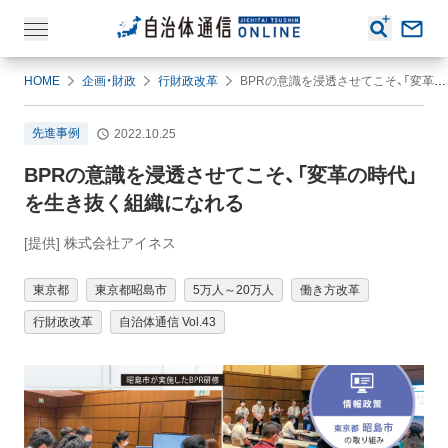
HOME
企画・財政
行財政改革
BPRの意識を浸透させてこそ、「変革の時代」を生き抜く組織になれる
先進事例
2022.10.25
BPRの意識を浸透させてこそ、「変革の時代」
を生き抜く組織になれる
[提供] 株式会社アイネス
東京都
東京都昭島市
5万人～20万人
働き方改革
行財政改革
自治体通信 Vol.43