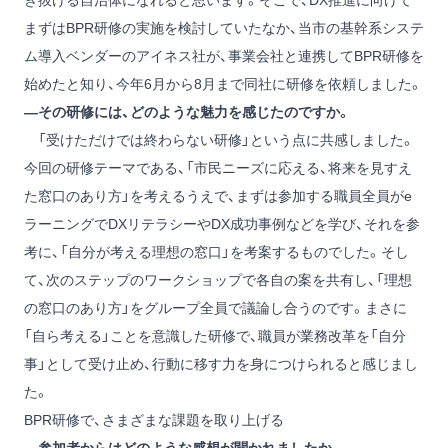
き抜ける自治体になれると思います。そこで、DX推進に向けて
まずはBPR研修の実施を検討していたなか、当市の基幹系システ
ム導入ベンダーのアイネス社が、事業会社と連携してBPR研修を
始めたと知り、今年6月から8月まで同社に研修を依頼しました。
―その研修には、どのような魅力を感じたのですか。
「受けただけでは終わらない研修」という点に共感しました。
今回の研修テーマである、「市民ニーズに応える、将来を見すえ
た窓口のあり方」を考えるうえで、まずは参加する職員全員がe
ラーニングでDXリテラシーやDX成功事例などを学び、それを参
考に、「自分が考える理想の窓口」を考案するものでした。そし
て、次のステップのワークショップで各自の案を共有し、「理想
の窓口のあり方」をグループ全員で議論し合うのです。まさに
「自ら考える」ことを意識した研修で、職員が業務改革を「自分
事」として受け止め、行動に移す力を身につけられると感じまし
た。
BPR研修で、さまざまな課題を取り上げる