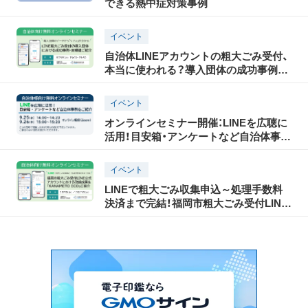
できる熱中症対策事例
イベント
自治体LINEアカウントの粗大ごみ受付、
本当に使われる？導入団体の成功事例・
実績値をご紹介セミナー｜8/5(水)15時開
催(無料)
イベント
オンラインセミナー開催：LINEを広聴に
活用！目安箱・アンケートなど自治体事例
を ご紹介
イベント
LINEで粗大ごみ収集申込～処理手数料
決済まで完結！福岡市粗大ごみ受付LINE
公式アカウントの取組成果＆
「KANAMETO ECO」のご紹介：無料ウェ
ビナー開催