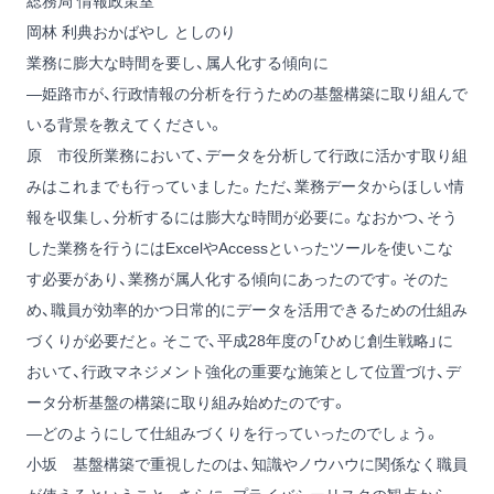
総務局 情報政策室
岡林 利典
おかばやし としのり
業務に膨大な時間を要し、属人化する傾向に
―姫路市が、行政情報の分析を行うための基盤構築に取り組んで
いる背景を教えてください。
原
市役所業務において、データを分析して行政に活かす取り組
みはこれまでも行っていました。ただ、業務データからほしい情
報を収集し、分析するには膨大な時間が必要に。なおかつ、そう
した業務を行うにはExcelやAccessといったツールを使いこな
す必要があり、業務が属人化する傾向にあったのです。そのた
め、職員が効率的かつ日常的にデータを活用できるための仕組み
づくりが必要だと。そこで、平成28年度の「ひめじ創生戦略」に
おいて、行政マネジメント強化の重要な施策として位置づけ、デ
ータ分析基盤の構築に取り組み始めたのです。
―どのようにして仕組みづくりを行っていったのでしょう。
小坂
基盤構築で重視したのは、知識やノウハウに関係なく職員