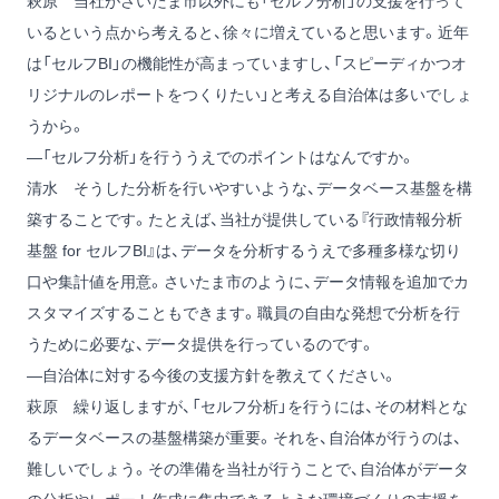
萩原
当社がさいたま市以外にも「セルフ分析」の支援を行って
いるという点から考えると、徐々に増えていると思います。近年
は「セルフBI」の機能性が高まっていますし、「スピーディかつオ
リジナルのレポートをつくりたい」と考える自治体は多いでしょ
うから。
―「セルフ分析」を行ううえでのポイントはなんですか。
清水
そうした分析を行いやすいような、データベース基盤を構
築することです。たとえば、当社が提供している『行政情報分析
基盤 for セルフBI』は、データを分析するうえで多種多様な切り
口や集計値を用意。さいたま市のように、データ情報を追加でカ
スタマイズすることもできます。職員の自由な発想で分析を行
うために必要な、データ提供を行っているのです。
―自治体に対する今後の支援方針を教えてください。
萩原
繰り返しますが、「セルフ分析」を行うには、その材料とな
るデータベースの基盤構築が重要。それを、自治体が行うのは、
難しいでしょう。その準備を当社が行うことで、自治体がデータ