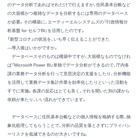
のデータ分析であればそれだけで行えますが、住民基本台帳など
の大規模かつ複雑なデータを分析するには専用のデータベース
が必要。その構築に、エーティーエルシステムズの『行政情報分
析基盤 for セルフBI』を活用したのです。
「新型コロナ」の状況を、いち早く伝えることができた
―導入後はいかがですか。
データベースそのものは構築中ですが、大規模なものでなけれ
ば『Microsoft Power BI』単独でデータ分析ができるので、庁内各
課の業務データ分析を行って意思決定の支援をしたり、分析機能
を活用して業務データ集計作業を効率化したりといった活動を
すでに実施。各課の反応はとても良く、それを聞いた別の課から
依頼が来たり、いい流れができています。
データベースに住民基本台帳などの個人情報を格納する際、抽
象化処理してもらうことで、分析の品質を落とさずにプライバシ
ーリスクを低減できるのが大きいですね。