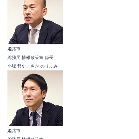
姫路市
総務局 情報政策室 係長
小坂 哲史
こさか のりふみ
姫路市