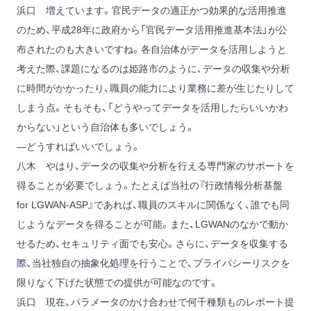
浜口
増えています。官民データの適正かつ効果的な活用推進
のため、平成28年に政府から「官民データ活用推進基本法」が公
布されたのも大きいですね。各自治体がデータを活用しようと
考えた際、課題になるのは姫路市のように、データの収集や分析
に時間がかかったり、職員の能力により業務に差が生じたりして
しまう点。そもそも、「どうやってデータを活用したらいいかわ
からない」という自治体も多いでしょう。
―どうすればいいでしょう。
八木
やはり、データの収集や分析を行える専門家のサポートを
得ることが必要でしょう。たとえば当社の『行政情報分析基盤
for LGWAN-ASP』であれば、職員のスキルに関係なく、誰でも同
じようなデータを得ることが可能。また、LGWANのなかで動か
せるため、セキュリティ面でも安心。さらに、データを収集する
際、当社独自の抽象化処理を行うことで、プライバシーリスクを
限りなく下げた状態での提供が可能なのです。
浜口
現在、パラメータのかけ合わせで何千種類ものレポート提