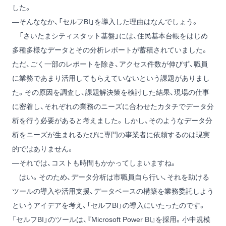
した。
―そんななか、「セルフBI」を導入した理由はなんでしょう。
「さいたまシティスタット基盤」には、住民基本台帳をはじめ
多種多様なデータとその分析レポートが蓄積されていました。
ただ、ごく一部のレポートを除き、アクセス件数が伸びず、職員
に業務であまり活用してもらえていないという課題がありまし
た。その原因を調査し、課題解決策を検討した結果、現場の仕事
に密着し、それぞれの業務のニーズに合わせたカタチでデータ分
析を行う必要があると考えました。しかし、そのようなデータ分
析をニーズが生まれるたびに専門の事業者に依頼するのは現実
的ではありません。
―それでは、コストも時間もかかってしまいますね。
はい。そのため、データ分析は市職員自ら行い、それを助ける
ツールの導入や活用支援、データベースの構築を業務委託しよう
というアイデアを考え、「セルフBI」の導入にいたったのです。
「セルフBI」のツールは、『Microsoft Power BI』を採用。小中規模