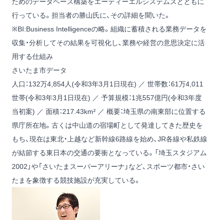
ためのデータベース構築をエーティーエルシステムズとともに
行っている。担当者の勝山氏に、その詳細を聞いた。
※BI:Business Intelligenceの略。組織に蓄積される業務データを
収集・分析してその結果を可視化し、業務や経営の意思決定に活
用する仕組み
さいたま市データ
人口：132万4,854人(令和3年3月1日現在) ／ 世帯数：61万4,011
世帯(令和3年3月1日現在) ／ 予算規模：1兆557億円(令和3年度
当初案) ／ 面積：217.43km² ／ 概要：埼玉県の南東部に位置する
県庁所在地。古くは中山道の宿場町として発達してきた歴史を
もち、現在は東北・上越など新幹線6路線を始め、JR各線や私鉄線
が結節する東日本の交通の要衝となっている。「埼玉スタジアム
2002」や「さいたまスーパーアリーナ」など、スポーツ都市・さい
たまを象徴する競技施設が充実している。