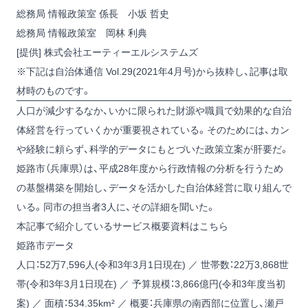
総務局 情報政策室 係長 小坂 哲史
総務局 情報政策室 岡林 利典
[提供] 株式会社エーティーエルシステムズ
※下記は自治体通信 Vol.29(2021年4月号)から抜粋し、記事は取
材時のものです。
人口が減少するなか、いかに限られた財源や職員で効果的な自治
体経営を行っていくかが重要視されている。そのためには、カン
や経験に頼らず、科学的データにもとづいた政策立案が肝要だ。
姫路市（兵庫県）は、平成28年度から行政情報の分析を行うため
の基盤構築を開始し、データを活かした自治体経営に取り組んで
いる。同市の担当者3人に、その詳細を聞いた。
本記事で紹介しているサービス概要資料はこちら
姫路市データ
人口：52万7,596人(令和3年3月1日現在) ／ 世帯数：22万3,868世
帯(令和3年3月1日現在) ／ 予算規模：3,866億円(令和3年度当初
案) ／ 面積：534.35km² ／ 概要：兵庫県の南西部に位置し、瀬戸