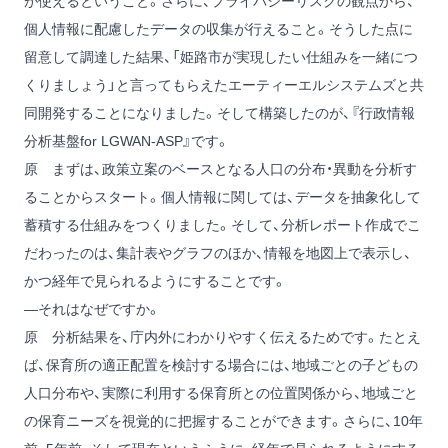
が使えるということ。さらに、プライバシーリスクの観点から、
個人情報に配慮したデータの収集が行えること。そうした点に
留意して調達した結果、「姫路市が実現したい仕組みを一緒につ
くりましょう」と言ってもらえたエーティーエルシステムズと共
同開発することになりました。そして構築したのが、『行政情報
分析基盤for LGWAN-ASP』です。
原
まずは、政策立案のベースとなる人口の分布・異動を分析す
ることからスタート。個人情報に関しては、データを抽象化して
蓄積する仕組みをつくりました。そして、分析レポート作成でこ
だわったのは、集計表やグラフのほか、情報を地図上で表示し、
かつ経年で見られるようにすることです。
―それはなぜですか。
原
分析結果を、庁内外にわかりやすく伝えるためです。たとえ
ば、保育所の適正配置を検討する場合には、地域ごとの子どもの
人口分布や、実際に利用する保育所との位置関係から、地域ごと
の保育ニーズを視覚的に把握することができます。さらに、10年