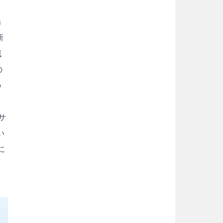
場
新
域
の
の
サ
い
に
も