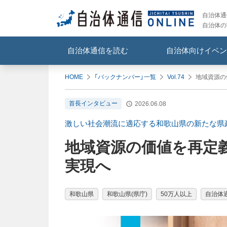
自治体通信
自治体の
自治体通信を読む
自治体向けイベン
HOME
「バックナンバー」一覧
Vol.74
地域資源の
首長インタビュー
2026.06.08
激しい社会潮流に適応する和歌山県の新たな県
地域資源の価値を再定
実現へ
和歌山県
和歌山県(県庁)
50万人以上
自治体通信