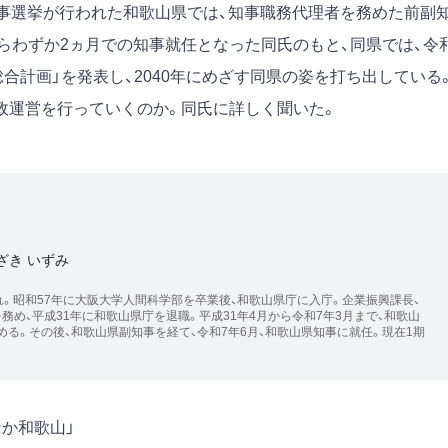
知事選挙が行われた和歌山県では、知事職務代理者を務めた前副
らわずか2ヵ月での知事就任となった同氏のもと、同県では、令
総合計画」を発表し、2040年にめざす同県の姿を打ち出している
政運営を行っていくのか。同氏に詳しく聞いた。
ざき いずみ
れ。昭和57年に大阪大学人間科学部を卒業後、和歌山県庁に入庁。企業振興課長、
務め、平成31年に和歌山県庁を退職。平成31年4月から令和7年3月まで、和歌山
る。その後、和歌山県副知事を経て、令和7年6月、和歌山県知事に就任。現在1期
か和歌山」