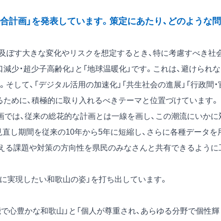
総合計画」を発表しています。策定にあたり、どのような問
に及ぼす大きな変化やリスクを想定するとき、特に考慮すべき社
口減少・超少子高齢化」と「地球温暖化」です。これは、避けられ
そして、「デジタル活用の加速化」「共生社会の進展」「行政間・
するために、積極的に取り入れるべきテーマと位置づけています。
では、従来の総花的な計画とは一線を画し、この潮流にいかに
直し期間を従来の10年から5年に短縮し、さらに各種データを
みえる課題や対策の方向性を県民のみなさんと共有できるように
年に実現したい和歌山の姿」を打ち出しています。
で心豊かな和歌山」と「個人が尊重され、あらゆる分野で個性輝