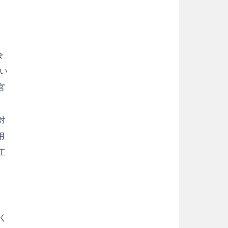
会
ない
官
対
用
工
く