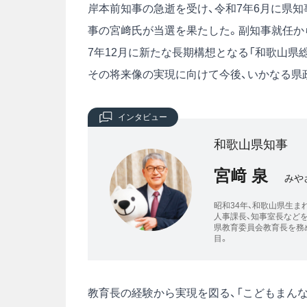
岸本前知事の急逝を受け、令和7年6月に県
事の宮﨑氏が当選を果たした。副知事就任か
7年12月に新たな長期構想となる「和歌山県
その将来像の実現に向けて今後、いかなる県
インタビュー
和歌山県知事
宮﨑 泉
みや
昭和34年、和歌山県生ま
人事課長、知事室長などを
県教育委員会教育長を務め
目。
教育長の経験から実現を図る、「こどもまんな