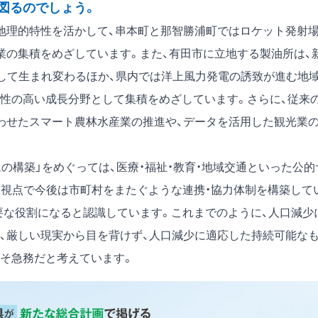
図るのでしょう。
地理的特性を活かして、串本町と那智勝浦町ではロケット発射
業の集積をめざしています。また、有田市に立地する製油所は、
として生まれ変わるほか、県内では洋上風力発電の誘致が進む地
和性の高い成長分野として集積をめざしています。さらに、従来
わせたスマート農林水産業の推進や、データを活用した観光業
の構築」をめぐっては、医療・福祉・教育・地域交通といった公的
的視点で今後は市町村をまたぐような連携・協力体制を構築して
要な役割になると認識しています。これまでのように、人口減少
、厳しい現実から目を背けず、人口減少に適応した持続可能な
そ急務だと考えています。