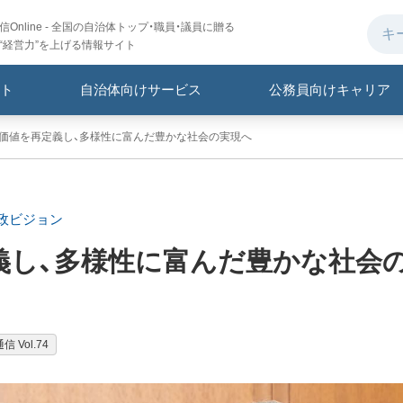
Online - 全国の自治体トップ・職員・議員に贈る
“経営力”を上げる情報サイト
ト
自治体向けサービス
公務員向けキャリア
価値を再定義し、多様性に富んだ豊かな社会の実現へ
政ビジョン
義し、多様性に富んだ豊かな社会
 Vol.74