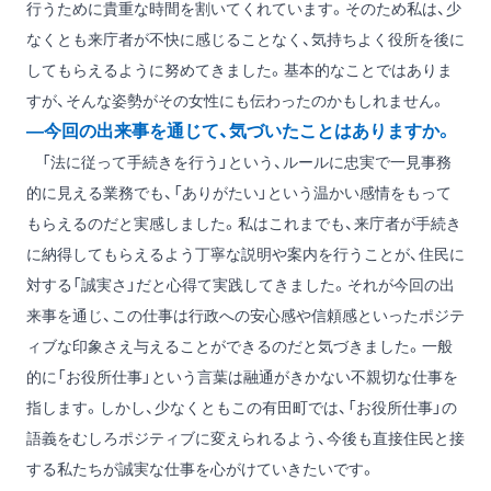
行うために貴重な時間を割いてくれています。そのため私は、少
なくとも来庁者が不快に感じることなく、気持ちよく役所を後に
してもらえるように努めてきました。基本的なことではありま
すが、そんな姿勢がその女性にも伝わったのかもしれません。
―今回の出来事を通じて、気づいたことはありますか。
「法に従って手続きを行う」という、ルールに忠実で一見事務
的に見える業務でも、「ありがたい」という温かい感情をもって
もらえるのだと実感しました。私はこれまでも、来庁者が手続き
に納得してもらえるよう丁寧な説明や案内を行うことが、住民に
対する「誠実さ」だと心得て実践してきました。それが今回の出
来事を通じ、この仕事は行政への安心感や信頼感といったポジテ
ィブな印象さえ与えることができるのだと気づきました。一般
的に「お役所仕事」という言葉は融通がきかない不親切な仕事を
指します。しかし、少なくともこの有田町では、「お役所仕事」の
語義をむしろポジティブに変えられるよう、今後も直接住民と接
する私たちが誠実な仕事を心がけていきたいです。