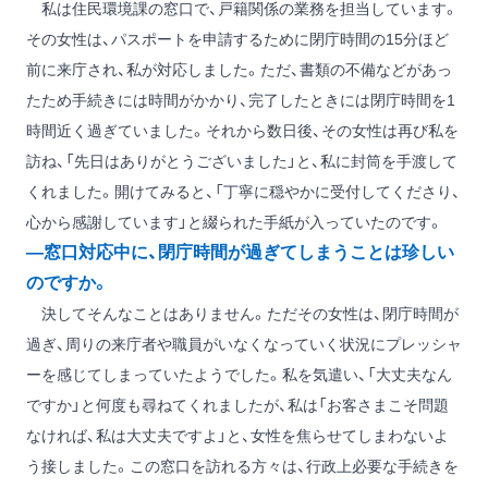
私は住民環境課の窓口で、戸籍関係の業務を担当しています。
その女性は、パスポートを申請するために閉庁時間の15分ほど
前に来庁され、私が対応しました。ただ、書類の不備などがあっ
たため手続きには時間がかかり、完了したときには閉庁時間を1
時間近く過ぎていました。それから数日後、その女性は再び私を
訪ね、「先日はありがとうございました」と、私に封筒を手渡して
くれました。開けてみると、「丁寧に穏やかに受付してくださり、
心から感謝しています」と綴られた手紙が入っていたのです。
―窓口対応中に、閉庁時間が過ぎてしまうことは珍しい
のですか。
決してそんなことはありません。ただその女性は、閉庁時間が
過ぎ、周りの来庁者や職員がいなくなっていく状況にプレッシャ
ーを感じてしまっていたようでした。私を気遣い、「大丈夫なん
ですか」と何度も尋ねてくれましたが、私は「お客さまこそ問題
なければ、私は大丈夫ですよ」と、女性を焦らせてしまわないよ
う接しました。この窓口を訪れる方々は、行政上必要な手続きを