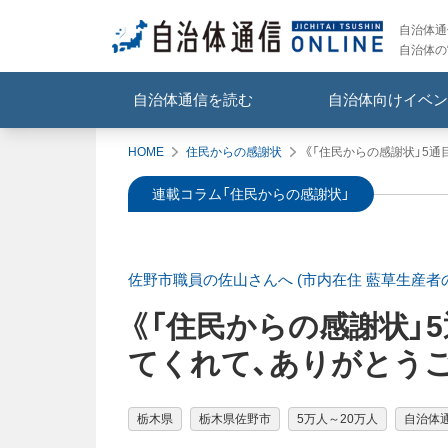
自治体通信
自治体の
自治体通信を読む
自治体向けイベン
HOME
住民からの感謝状
《「住民からの感謝状」5
連載コラム「住民からの感謝状」
佐野市職員の佐山さんへ (市内在住 藍草生産者
《「住民からの感謝状」
てくれて、ありがとう
栃木県
栃木県佐野市
5万人～20万人
自治体通信