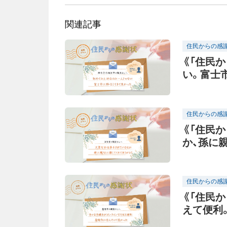
関連記事
住民からの感
《「住民
い。富士
住民からの感
《「住民
か、孫に
住民からの感
《「住民
えて便利