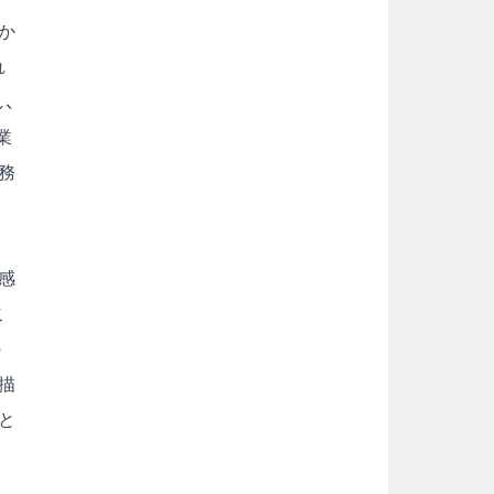
か
れ
、
業
務
感
こ
の
描
と