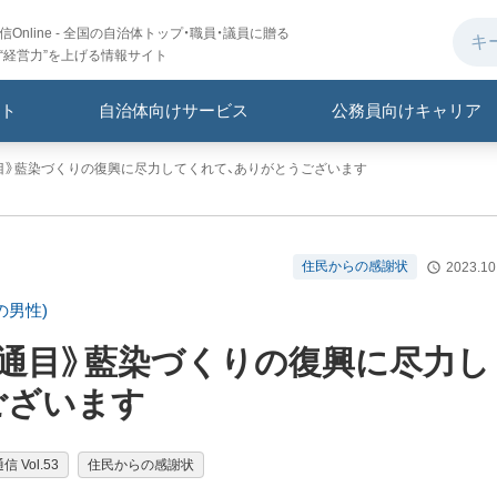
Online - 全国の自治体トップ・職員・議員に贈る
“経営力”を上げる情報サイト
ト
自治体向けサービス
公務員向けキャリア
通目》藍染づくりの復興に尽力してくれて、ありがとうございます
住民からの感謝状
2023.10
の男性)
5通目》藍染づくりの復興に尽力し
ございます
 Vol.53
住民からの感謝状