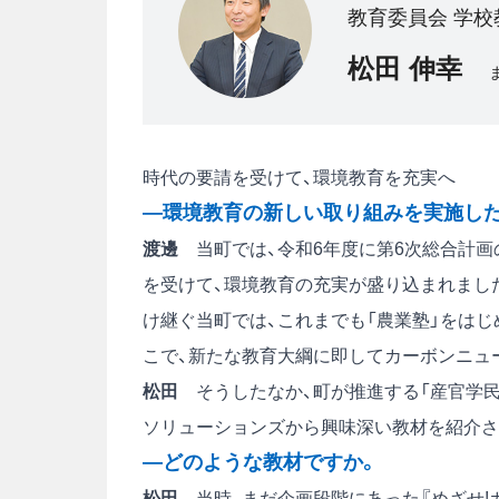
教育委員会 学校
松田 伸幸
時代の要請を受けて、環境教育を充実へ
―環境教育の新しい取り組みを実施し
渡邊
当町では、令和6年度に第6次総合計画
を受けて、環境教育の充実が盛り込まれまし
け継ぐ当町では、これまでも「農業塾」をは
こで、新たな教育大綱に即してカーボンニュ
松田
そうしたなか、町が推進する「産官学民
ソリューションズから興味深い教材を紹介さ
―どのような教材ですか。
松田
当時、まだ企画段階にあった『めざせ!