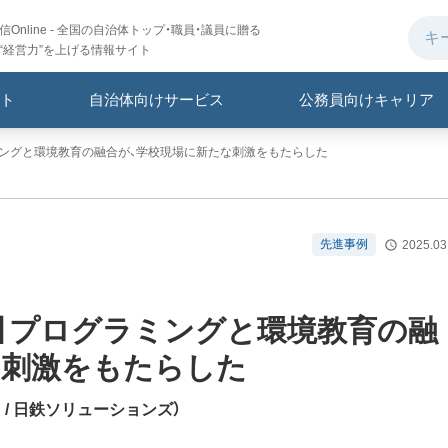
Online - 全国の自治体トップ・職員・議員に贈る
“経営力”を上げる情報サイト
ト
自治体向けサービス
公務員向けキャリア
ングと環境教育の融合が、学校現場に新たな刺激をもたらした
先進事例
2025.03
】
プログラミングと環境教育の融
な刺激をもたらした
！
/ 日鉄ソリューションズ
）