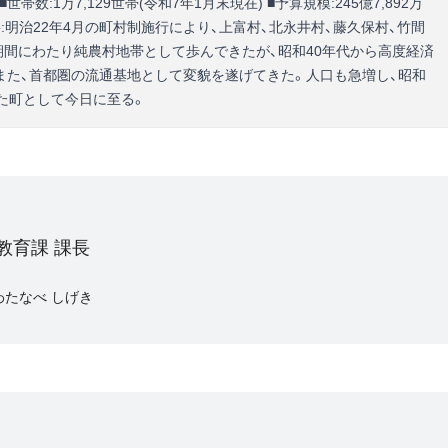
 ■世帯数:1万7,129世帯(令和7年1月末現在) ■予算規模:245億7,892万
² ■概要:明治22年4月の町村制施行により、上富村、北永井村、藤久保村、竹間
期間にわたり純農村地帯として歩んできたが、昭和40年代から高度経済
また、首都圏の流通基地として変貌を遂げてきた。人口も急増し、昭和
れた町として今日に至る。
教育課 課長
わたなべ しげき