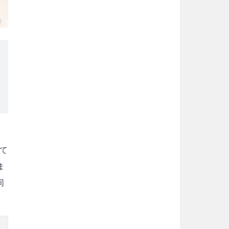
て
ま
同