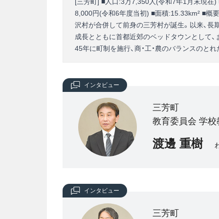
[三芳町] ■人口:3万7,350人(令和7年1月末現在)
8,000円(令和6年度当初) ■面積:15.33km
沢村が合併して前身の三芳村が誕生。以来、長
成長とともに首都近郊のベッドタウンとして、
45年に町制を施行、商・工・農のバランスのと
インタビュー
三芳町
教育委員会 学校
渡邊 重樹
インタビュー
三芳町