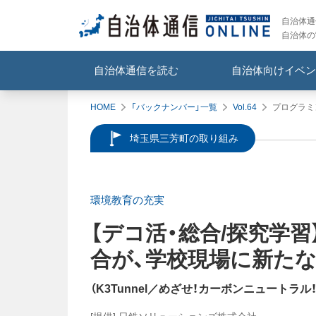
自治体通信
自治体の
自治体通信を読む
自治体向けイベン
HOME
「バックナンバー」一覧
Vol.64
プログラミ
埼玉県三芳町の取り組み
環境教育の充実
【デコ活・総合/探究学習
合が、学校現場に新た
（
K3Tunnel／めざせ！カーボンニュートラル