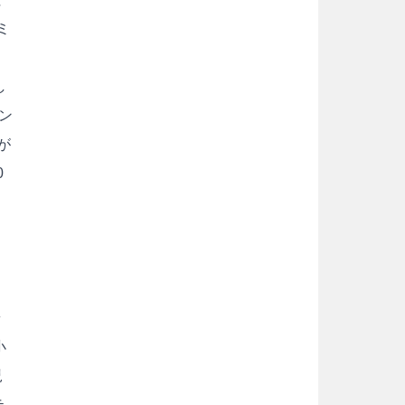
ミ
し
ン
が
0
ラ
小
児
テ