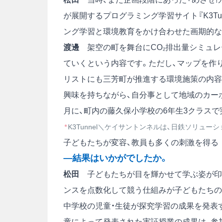
が展開するプログラミング学習サイト『K3Tu
ング学習と環境教育をかけ合わせた画期的な
渡邊
架空の町を舞台にCO₂排出量シミュレ
ていくという内容です。ただし、マップを作
リストにも三芳町が推進する環境施策の内容
興味を持ちながら、自分事として地域のカー
月に、町内の藤久保小学校の6年生3クラスで
*
K3Tunnel＼ケイサントンネルは、日鉄ソリュ
子どもたちが変容、教員も多くの刺激を得る
―結果はいかがでしたか。
松田
子どもたちが目を輝かせて学ぶ姿が印象
ンスを点数化して競う仕組みが子どもたちの
中学校の児童・生徒が探究学習の成果を発表
童によって発表された実証授業の成果は、参