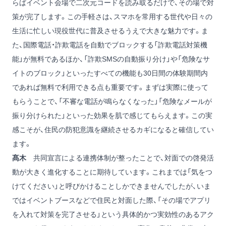
らばイベント会場で二次元コードを読み取るだけで、その場で対
策が完了します。この手軽さは、スマホを常用する世代や日々の
生活に忙しい現役世代に普及させるうえで大きな魅力です。ま
た、国際電話・詐欺電話を自動でブロックする「詐欺電話対策機
能」が無料であるほか、「詐欺SMSの自動振り分け」や「危険なサ
イトのブロック」といったすべての機能も30日間の体験期間内
であれば無料で利用できる点も重要です。まずは実際に使って
もらうことで、「不審な電話が鳴らなくなった」「危険なメールが
振り分けられた」といった効果を肌で感じてもらえます。この実
感こそが、住民の防犯意識を継続させるカギになると確信してい
ます。
髙木
共同宣言による連携体制が整ったことで、対面での啓発活
動が大きく進化することに期待しています。これまでは「気をつ
けてください」と呼びかけることしかできませんでしたが、いま
ではイベントブースなどで住民と対面した際、「その場でアプリ
を入れて対策を完了させる」という具体的かつ実効性のあるアク