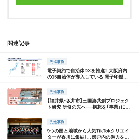
関連記事
先進事例
電子契約で自治体DXを推進！ 大阪府内
の15自治体が導入している 電子印鑑
GMOサインとは？
先進事例
【福井県・坂井市】三国湊共創プロジェク
ト研究 研修の先へ──構想を「事業」に変
える共創が、いま動き出している
先進事例
9つの国と地域から人気TikTokクリエイ
ターが香川に集結し、瀬戸内の魅力を