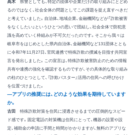
髙木
県警としても、特定の団体や企業だけの取り組みにとどめ
るのではなく、社会全体の問題としてこの課題を捉え直すべきだ
と考えていました。自治体、地域企業、金融機関などが「詐欺被害
をなくしたい」というひとつの思いで団結し、社会全体で防犯意
識を高めていく枠組みが不可欠だったのです。そこから我々は
岐阜市をはじめとした県内自治体、金融機関など131団体ととも
に令和7年11月27日、官民連携で特殊詐欺の撲滅を目指す共同宣
言を発出しました。この宣言は、特殊詐欺被害防止のための情報
共有や連携の強化を確認するものですが、その具体的な取り組み
の柱のひとつとして、『詐欺バスター』活用の住民への呼びかけ
を位置づけました。
―アプリの推奨には、どのような効果を期待しています
か。
古田
特殊詐欺対策を住民に浸透させるまでの圧倒的なスピー
ド感です。固定電話の対策機は住民にとって、機器の設置や設
定、補助金の申請に手間と時間がかかりますが、無料のアプリな