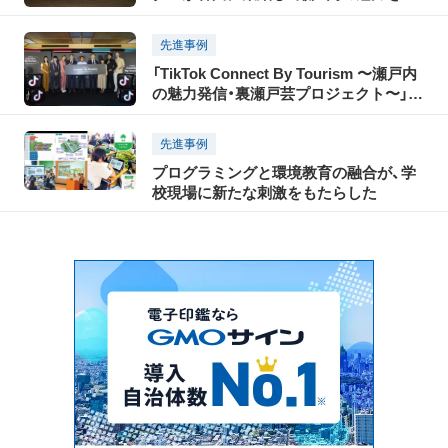
TikTokで世界に発信！「瀬戸内国際芸術祭
2025」に合わせて開催された「TikTok
先進事例
Connect By Tourism 〜瀬戸内の魅力発
「TikTok Connect By Tourism 〜瀬戸内
信・裏瀬戸芸プロジェクト〜」開催レポー
の魅力発信・裏瀬戸芸プロジェクト〜」開
ト（前編）
催レポート
先進事例
プログラミングと環境教育の融合が、学
校現場に新たな刺激をもたらした