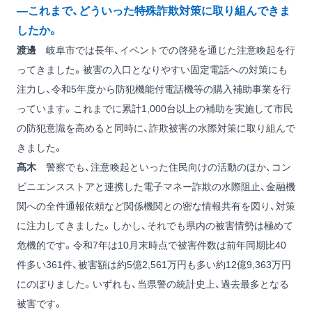
―これまで、どういった特殊詐欺対策に取り組んできま
したか。
渡邊
岐阜市では長年、イベントでの啓発を通じた注意喚起を行
ってきました。被害の入口となりやすい固定電話への対策にも
注力し、令和5年度から防犯機能付電話機等の購入補助事業を行
っています。これまでに累計1,000台以上の補助を実施して市民
の防犯意識を高めると同時に、詐欺被害の水際対策に取り組んで
きました。
髙木
警察でも、注意喚起といった住民向けの活動のほか、コン
ビニエンスストアと連携した電子マネー詐欺の水際阻止、金融機
関への全件通報依頼など関係機関との密な情報共有を図り、対策
に注力してきました。しかし、それでも県内の被害情勢は極めて
危機的です。令和7年は10月末時点で被害件数は前年同期比40
件多い361件、被害額は約5億2,561万円も多い約12億9,363万円
にのぼりました。いずれも、当県警の統計史上、過去最多となる
被害です。