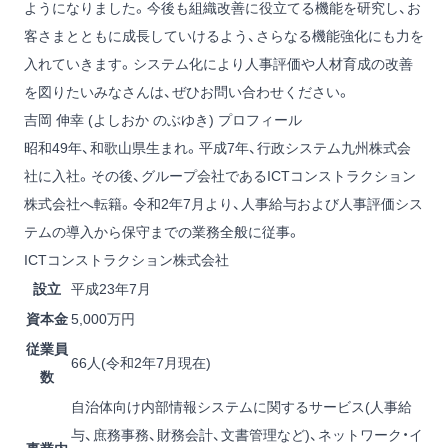
ようになりました。今後も組織改善に役立てる機能を研究し、お
客さまとともに成長していけるよう、さらなる機能強化にも力を
入れていきます。システム化により人事評価や人材育成の改善
を図りたいみなさんは、ぜひお問い合わせください。
吉岡 伸幸 (よしおか のぶゆき) プロフィール
昭和49年、和歌山県生まれ。平成7年、行政システム九州株式会
社に入社。その後、グループ会社であるICTコンストラクション
株式会社へ転籍。令和2年7月より、人事給与および人事評価シス
テムの導入から保守までの業務全般に従事。
ICTコンストラクション株式会社
設立
平成23年7月
資本金
5,000万円
従業員
66人(令和2年7月現在)
数
自治体向け内部情報システムに関するサービス(人事給
与、庶務事務、財務会計、文書管理など)、ネットワーク・イ