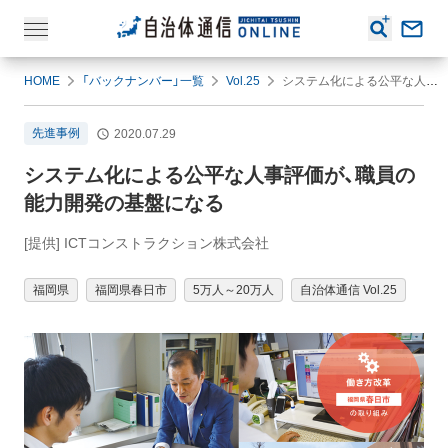
HOME
「バックナンバー」一覧
Vol.25
システム化による公平な人事評価が、職員の能力開発の基盤になる
先進事例
2020.07.29
システム化による公平な人事評価が、職員の
能力開発の基盤になる
[提供] ICTコンストラクション株式会社
福岡県
福岡県春日市
5万人～20万人
自治体通信 Vol.25