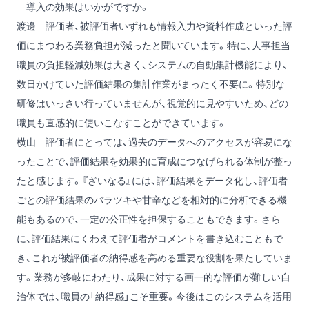
―導入の効果はいかがですか。
渡邊
評価者、被評価者いずれも情報入力や資料作成といった評
価にまつわる業務負担が減ったと聞いています。特に、人事担当
職員の負担軽減効果は大きく、システムの自動集計機能により、
数日かけていた評価結果の集計作業がまったく不要に。特別な
研修はいっさい行っていませんが、視覚的に見やすいため、どの
職員も直感的に使いこなすことができています。
横山
評価者にとっては、過去のデータへのアクセスが容易にな
ったことで、評価結果を効果的に育成につなげられる体制が整っ
たと感じます。『ざいなる』には、評価結果をデータ化し、評価者
ごとの評価結果のバラツキや甘辛などを相対的に分析できる機
能もあるので、一定の公正性を担保することもできます。さら
に、評価結果にくわえて評価者がコメントを書き込むこともで
き、これが被評価者の納得感を高める重要な役割を果たしていま
す。業務が多岐にわたり、成果に対する画一的な評価が難しい自
治体では、職員の「納得感」こそ重要。今後はこのシステムを活用