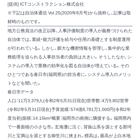
[提供] ICTコンストラクション株式会社
※下記は自治体通信 Vol.25(2020年8月号)から抜粋し、記事は取
材時のものです。
地方公務員法の改正以降、人事評価制度の導入が義務づけられた
自治体では、業績・能力評価を給与や任用の基礎とする制度運用
が行われている。しかし、膨大な機密情報を管理し、集中的な業
務処理を迫られる人事担当者の負担は大きい。そうしたなか、シ
ステムの導入で業務の効率化を図る自治体が増えている。その
ひとつである春日市(福岡県)の担当者に、システム導入のメリッ
トなどを聞いた。
春日市データ
人口：11万3,379人(令和2年5月31日現在)世帯数：4万9,802世帯
(令和2年5月31日現在)予算規模：574億8,781万1,000円(令和2年
度当初)面積：14.15km²概要：福岡市の南側に隣接する。福岡県内
で一番面積の小さな市。玄海灘に注ぐ、背振山系を源とする那珂
川と宝満山を源とする御笠川に挟まれ、標高は、最高が上白水地