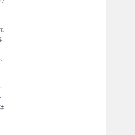
ウ
モ
移
、
オ
を
は