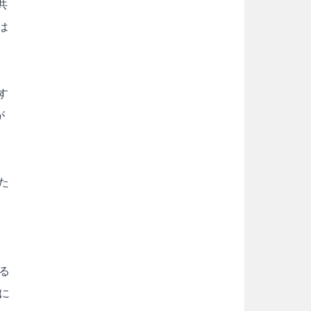
共
は
す
が
た
る
に