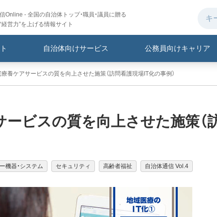
Online - 全国の自治体トップ・職員・議員に贈る
“経営力”を上げる情報サイト
ト
自治体向けサービス
公務員向けキャリア
宅療養ケアサービスの質を向上させた施策（訪問看護現場IT化の事例）
サービスの質を向上させた施策（
ー機器・システム
セキュリティ
高齢者福祉
自治体通信 Vol.4