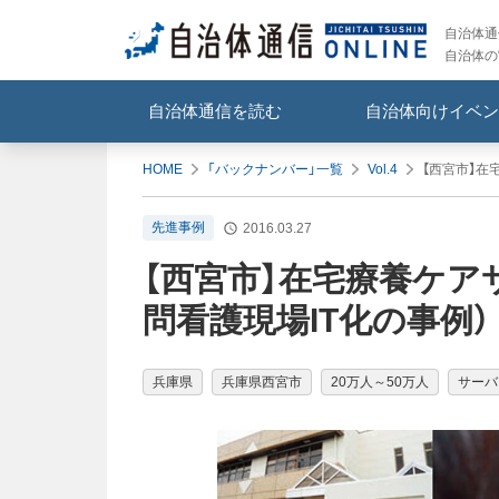
自治体通信
自治体の
自治体通信を読む
自治体向けイベン
HOME
「バックナンバー」一覧
Vol.4
【西宮市】在
先進事例
2016.03.27
【西宮市】在宅療養ケア
問看護現場IT化の事例）
兵庫県
兵庫県西宮市
20万人～50万人
サーバ