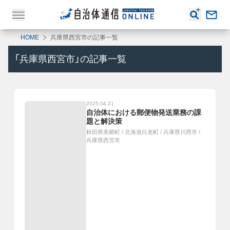
HOME
兵庫県西宮市の記事一覧
「
兵庫県西宮市
」の記事一覧
2025.04.21
自治体における郵便物発送業務の課
題と解決策
秋田県美郷町
/
北海道白老町
/
兵庫県川西市
/
兵庫県西宮市