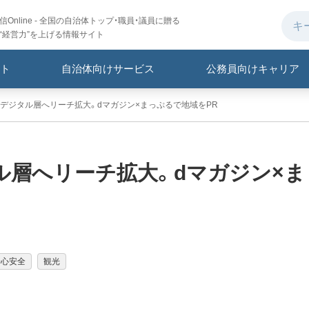
Online - 全国の自治体トップ・職員・議員に贈る
“経営力”を上げる情報サイト
ト
自治体向けサービス
公務員向けキャリア
デジタル層へリーチ拡大。dマガジン×まっぷるで地域をPR
ル層へリーチ拡大。dマガジン×ま
安心安全
観光