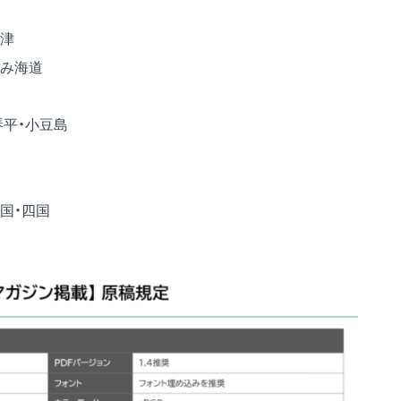
大津
なみ海道
琴平・小豆島
国・四国