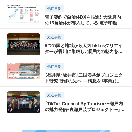
ス2026 地域課題の大視察展―ジモトの
課題のピントとヒント
先進事例
電子契約で自治体DXを推進！ 大阪府内
の15自治体が導入している 電子印鑑
GMOサインとは？
先進事例
9つの国と地域から人気TikTokクリエイ
ターが香川に集結し、瀬戸内の魅力を
TikTokで世界に発信！「瀬戸内国際芸術祭
2025」に合わせて開催された「TikTok
先進事例
Connect By Tourism 〜瀬戸内の魅力発
【福井県・坂井市】三国湊共創プロジェク
信・裏瀬戸芸プロジェクト〜」開催レポー
ト研究 研修の先へ──構想を「事業」に変
ト（前編）
える共創が、いま動き出している
先進事例
「TikTok Connect By Tourism 〜瀬戸内
の魅力発信・裏瀬戸芸プロジェクト〜」開
催レポート