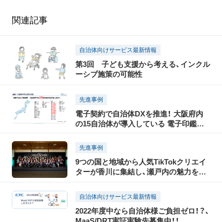
関連記事
自治体向けサービス最新情報
第3回 子ども支援から考える、インクル
ーシブ施策の可能性
先進事例
電子契約で自治体DXを推進！ 大阪府内
の15自治体が導入している 電子印鑑
GMOサインとは？
先進事例
9つの国と地域から人気TikTokクリエイ
ターが香川に集結し、瀬戸内の魅力を
TikTokで世界に発信！「瀬戸内国際芸術祭
2025」に合わせて開催された「TikTok
自治体向けサービス最新情報
Connect By Tourism 〜瀬戸内の魅力発
2022年度中なら自治体様ご負担ゼロ！？、
信・裏瀬戸芸プロジェクト〜」開催レポー
MaaS/DRT実証実験先募集中！！
ト（前編）