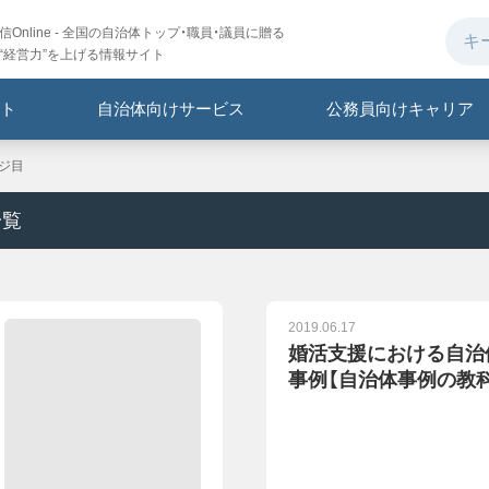
Online - 全国の自治体トップ・職員・議員に贈る
“経営力”を上げる情報サイト
ト
自治体向けサービス
公務員向けキャリア
ージ目
一覧
2019.06.17
婚活支援における自治
事例【自治体事例の教