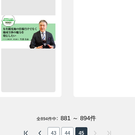
881 ～ 894
件
全
894
件中：
43
44
45