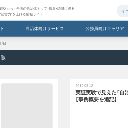
Online - 全国の自治体トップ・職員・議員に贈る
“経営力”を上げる情報サイト
ト
自治体向けサービス
公務員向けキャリア
ージ目
一覧
2019.03.12
実証実験で見えた「自治
【事例概要を追記】