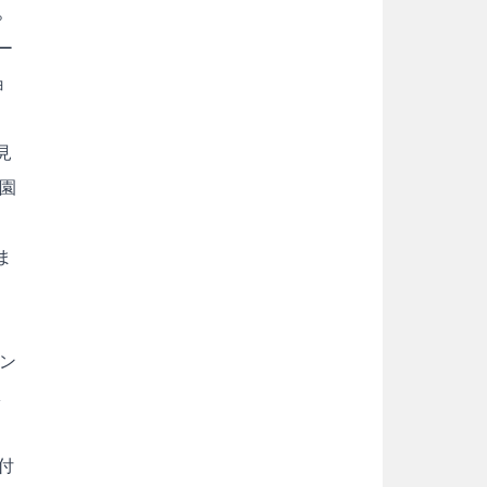
。
ー
ョ
見
園
ま
ン
体
付