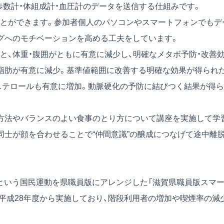
歩数計・体組成計・血圧計のデータを送信する仕組みです。
とができます。参加者個人のパソコンやスマートフォンでもデ
グへのモチベーションを高める工夫をしています。
と、体重・腹囲がともに有意に減少し、明確なメタボ予防・改善
脂肪が有意に減少。基準値範囲に改善する明確な効果が得られ
レステロールも有意に増加。動脈硬化の予防に結びつく結果が得ら
方法やバランスのよい食事のとり方について講座を実施して学
同士が顔を合わせることで“仲間意識”の醸成につなげて途中離
という国民運動を県職員版にアレンジした「滋賀県職員版スマ
。平成28年度から実施しており、階段利用者の増加や喫煙率の減