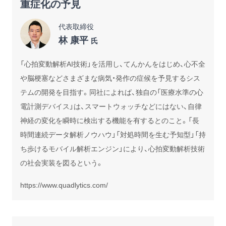
重症化の予見
代表取締役
林 康平
氏
「心拍変動解析AI技術」を活用し、てんかんをはじめ、心不全
や脳梗塞などさまざまな病気・発作の症候を予見するシス
テムの開発を目指す。同社によれば、独自の「医療水準の心
電計測デバイス」は、スマートウォッチなどにはない、自律
神経の変化を瞬時に検出する機能を有するとのこと。「長
時間連続データ解析ノウハウ」「対処時間を生む予知型」「持
ち歩けるモバイル解析エンジン」により、心拍変動解析技術
の社会実装を図るという。
https://www.quadlytics.com/