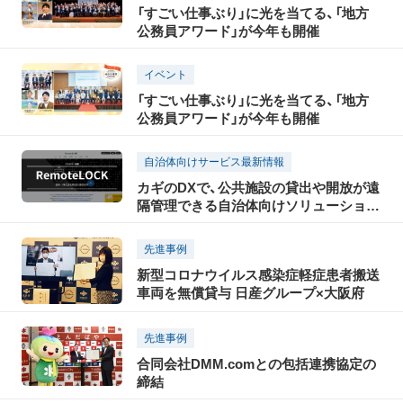
「すごい仕事ぶり」に光を当てる、「地方
公務員アワード」が今年も開催
イベント
「すごい仕事ぶり」に光を当てる、「地方
公務員アワード」が今年も開催
自治体向けサービス最新情報
カギのDXで、公共施設の貸出や開放が遠
隔管理できる自治体向けソリューション
「RemoteLOCK」概要
先進事例
新型コロナウイルス感染症軽症患者搬送
車両を無償貸与 日産グループ×大阪府
先進事例
合同会社DMM.comとの包括連携協定の
締結