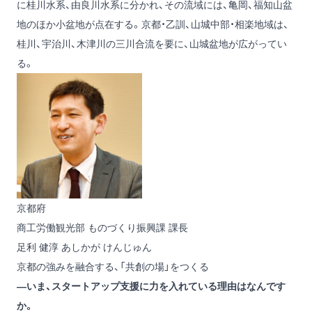
に桂川水系、由良川水系に分かれ、その流域には、亀岡、福知山盆
地のほか小盆地が点在する。京都・乙訓、山城中部・相楽地域は、
桂川、宇治川、木津川の三川合流を要に、山城盆地が広がってい
る。
京都府
商工労働観光部 ものづくり振興課 課長
足利 健淳
あしかが けんじゅん
京都の強みを融合する、「共創の場」をつくる
―いま、スタートアップ支援に力を入れている理由はなんです
か。