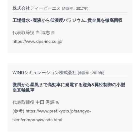
株式会社ディーピーエス
(創設年 : 2017年)
工場排水・廃液から低濃度パラジウム、貴金属を徹底回収
代表取締役 白 鴻志
氏
https://www.dps-inc.co.jp/
WINDシミュレーション株式会社
(創設年 : 2019年)
微風から暴風まで高効率に発電する迎角&翼径制御の小型
垂直軸風車
代表取締役 中田 秀輝
氏
(参考)
https://www.pref.kyoto.jp/sangyo-
sien/company/winds.html