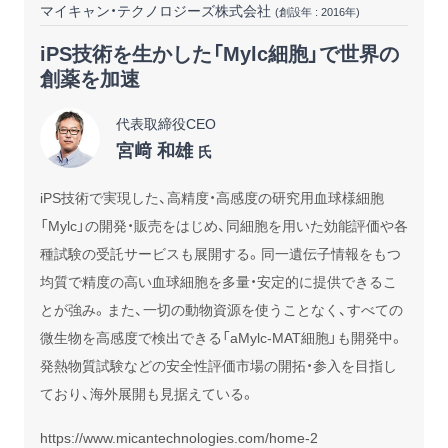
マイキャン・テクノロジーズ株式会社
(創設年 : 2016年)
iPS技術を生かした「Mylc細胞」で世界の
創薬を加速
代表取締役CEO
宮﨑 和雄
氏
iPS技術で実現した、高精度・高感度の研究用血球様細胞
「Mylc」の開発・販売をはじめ、同細胞を用いた効能評価や各
種試験の受託サービスも展開する。同一遺伝子情報をもつ
均質で精度の高い血球細胞を多量・安定的に提供できるこ
とが強み。また、一切の動物資源を使うことなく、すべての
微生物を高感度で検出できる「aMylc-MAT細胞」も開発中。
発熱物質試験などの安全性評価市場の開拓・参入を目指し
ており、海外展開も見据えている。
https://www.micantechnologies.com/home-2