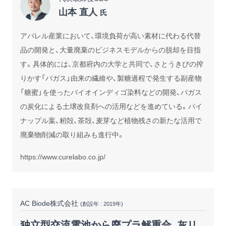
山本 直人
氏
アパレル産業において、環境負荷が高い素材に代わる代替
品の開発と、大量廃棄のビジネスモデルからの脱却を目指
す。具体的には、京都府内の大学と共同で、さとうきびの搾
りかす「バガス」由来の繊維や、製糖過程で発生する副産物
「糖蜜」を使ったバイオインディゴ染料などの開発、バガス
の炭化による土壌改良剤への活用などを進めている。パイ
ナップル葉、籾殻、茶殻、麦芽など植物残さの新たな活用で
廃棄物削減の取り組みも進行中。
https://www.curelabo.co.jp/
AC Biode株式会社
(創設年 : 2019年)
独立型交流電池から廃プラ解重合、灰リ