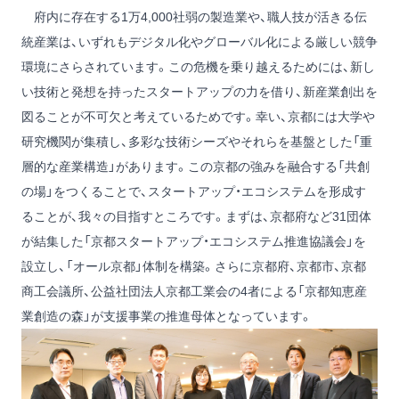
府内に存在する1万4,000社弱の製造業や、職人技が活きる伝
統産業は、いずれもデジタル化やグローバル化による厳しい競争
環境にさらされています。この危機を乗り越えるためには、新し
い技術と発想を持ったスタートアップの力を借り、新産業創出を
図ることが不可欠と考えているためです。幸い、京都には大学や
研究機関が集積し、多彩な技術シーズやそれらを基盤とした「重
層的な産業構造」があります。この京都の強みを融合する「共創
の場」をつくることで、スタートアップ・エコシステムを形成す
ることが、我々の目指すところです。まずは、京都府など31団体
が結集した「京都スタートアップ・エコシステム推進協議会」を
設立し、「オール京都」体制を構築。さらに京都府、京都市、京都
商工会議所、公益社団法人京都工業会の4者による「京都知恵産
業創造の森」が支援事業の推進母体となっています。