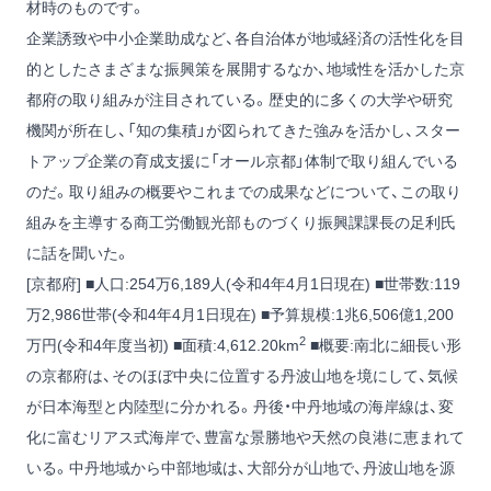
材時のものです。
企業誘致や中小企業助成など、各自治体が地域経済の活性化を目
的としたさまざまな振興策を展開するなか、地域性を活かした京
都府の取り組みが注目されている。歴史的に多くの大学や研究
機関が所在し、「知の集積」が図られてきた強みを活かし、スター
トアップ企業の育成支援に「オール京都」体制で取り組んでいる
のだ。取り組みの概要やこれまでの成果などについて、この取り
組みを主導する商工労働観光部ものづくり振興課課長の足利氏
に話を聞いた。
[京都府] ■人口:254万6,189人(令和4年4月1日現在) ■世帯数:119
万2,986世帯(令和4年4月1日現在) ■予算規模:1兆6,506億1,200
2
万円(令和4年度当初) ■面積:4,612.20km
■概要:南北に細長い形
の京都府は、そのほぼ中央に位置する丹波山地を境にして、気候
が日本海型と内陸型に分かれる。丹後・中丹地域の海岸線は、変
化に富むリアス式海岸で、豊富な景勝地や天然の良港に恵まれて
いる。中丹地域から中部地域は、大部分が山地で、丹波山地を源