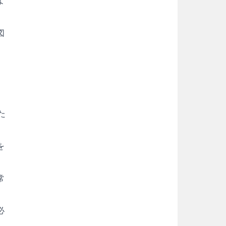
よ
図
、
た
を
常
必