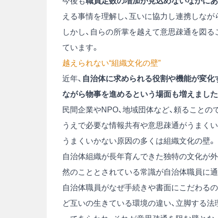
今後も
職員定数の増加が見込めないなかにあ
える事情を理解し、互いに協力し連携しなが
しかし、自らの所掌を越えて意思疎通を図る
ています。
越えられない“組織文化の壁”
近年、
自治体に求められる役割や機能が変化
ながら物事を進めるという場面も増えました
民間企業やNPO、地域団体など、頼ること
うえで必要な情報共有や意思疎通がうまくい
うまくいかない原因の多くは組織文化の壁。
自治体組織が長年育んできた独特の文化が外
然のこととされている常識が自治体職員に通
自治体職員がなぜ手続きや書面にこだわるの
ど互いの生きている環境の違い、立脚する法