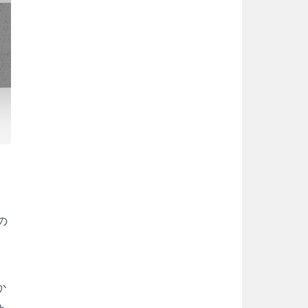
の
り
か