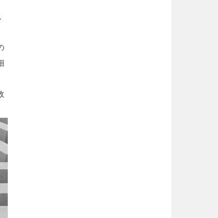
税
の
細
政