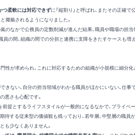
かつ柔軟には対応できず
に「縦割り」と呼ばれ、またその正確で
」と揶揄されるようになりました。
の嵐のなかで公務員の定数削減が進んだ結果、職員や職場の担当
、職員の間、組織の間での分担と連携に支障をきたすケースも増
専門性が求められ、これに対応するための組織が小規模に細分化
ができない、自分の担当領域がわかる職員がほかにいない、仕事
の悪さも心配です。
を前提とするライフスタイルが一般的になるなかで、プライベ
期待する従来型の価値観も残っており、若年層、中堅層の職員
とも少なくありません。