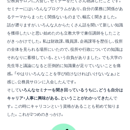
公務員サロンに入会し、セミナーをたくさん聴講したことです。
セミナーにはいろんなプログラムがあり、自分の業務に関係があ
るテーマからまったく関係ないものまで、幅広く聞きました。
話が遡りますが、いろんな人からたくさん話を聞いて新しい知識
を獲得したいと思い始めたのも立教大学で兼任講師をしたこと
がきっかけでした。私は財政課、職員課、企画課等を歴任し、役所
の全体を見られる場所にいたので、役所や行政についての知識は
それなりに蓄積している、という自負がありました。でも大学の
先生等と議論になると圧倒的に知識量が足りていないことを痛
感。「やはりいろんなことを学び続けなければいけないなぁ」と
感じ、公務員サロンに入会したんです。
そして
いろんなセミナーを聞き回っているうちに、どうも自分は
キャリア・人事に興味がある、ということがわかってきた
んで
す。この時にキャリコンという資格があることも初めて知りま
した。これが2つめのきっかけ。