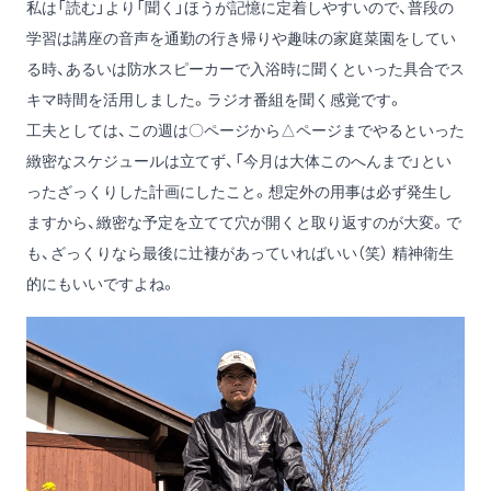
私は「読む」より「聞く」ほうが記憶に定着しやすいので、普段の
学習は講座の音声を通勤の行き帰りや趣味の家庭菜園をしてい
る時、あるいは防水スピーカーで入浴時に聞くといった具合でス
キマ時間を活用しました。ラジオ番組を聞く感覚です。
工夫としては、この週は〇ページから△ページまでやるといった
緻密なスケジュールは立てず、「今月は大体このへんまで」とい
ったざっくりした計画にしたこと。想定外の用事は必ず発生し
ますから、緻密な予定を立てて穴が開くと取り返すのが大変。で
も、ざっくりなら最後に辻褄があっていればいい（笑） 精神衛生
的にもいいですよね。