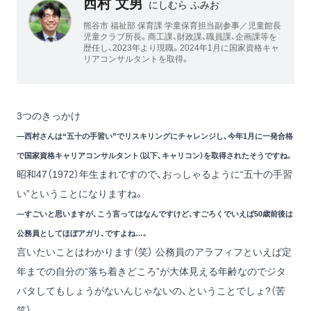
西村 文男
にしむら ふみお
熊谷市 福祉部 保育課 学童保育担当副参事／児童館長
児童クラブ所長。商工課、財政課、職員課、企画課等を
歴任し、2023年より現職。2024年1月に国家資格キャ
リアコンサルタントを取得。
3つのきっかけ
―西村さんは“五十の手習い”でリスキリングにチャレンジし、今年1月に一発合格
で国家資格キャリアコンサルタント（以下、キャリコン）を取得されたそうですね。
昭和47（1972）年生まれですので、おっしゃるように“五十の手習
い”ということになりますね。
―すごいと思いますが、こう言ってはなんですけど、すごろくでいえば50歳前後は
公務員としてほぼアガリ、ですよね…。
言いたいことはわかります（笑） 公務員のアラフィフといえば定
年までの自分の“落ち着きどころ”が大体見える年齢なのでジタ
バタしてもしょうがないんじゃないの、ということでしょ?（苦
笑）