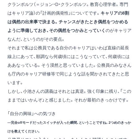
クランボルツ（＝ジョン・D・クランボルツ。教育心理学者。専門
はキャリア論）の「計画的偶発性」についてです。
キャリアの8割
は偶然の出来事で決まる。チャンスがきたとき偶然をつかめる
ように準備しておき、その偶然をつかみとっていく
のがキャリア
なんだ、というのがその要点。
それまで私は公務員である自分のキャリアはいわば直線の延長
線上にあって、順調なら何歳頃にはこうなっていて、何歳頃には
ああなっている。そう漠然と思っていました。公務員のみなさん
も庁内のキャリア研修等で同じような話を聞かされてきたと思
います。
しかし、小池さんの講義はそれとは真逆。強く印象に残り、「この
ままではいかんぞ」と感じました。それが最初のきっかけです。
「自分の興味」への気づき
―完全offモードだったスイッチが入った瞬間、ということですね。2つめのきっか
けを教えてください。