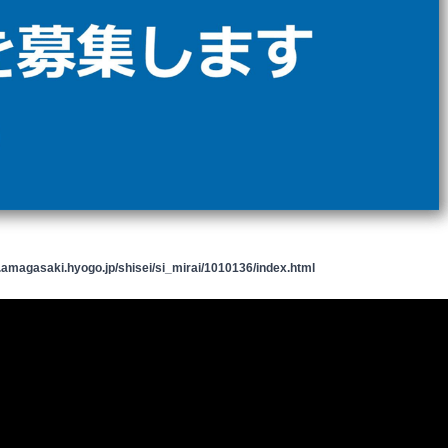
y.amagasaki.hyogo.jp/shisei/si_mirai/1010136/index.html