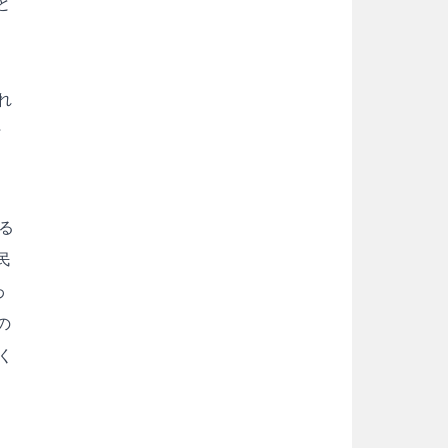
と
れ
行
る
民
わ
の
く