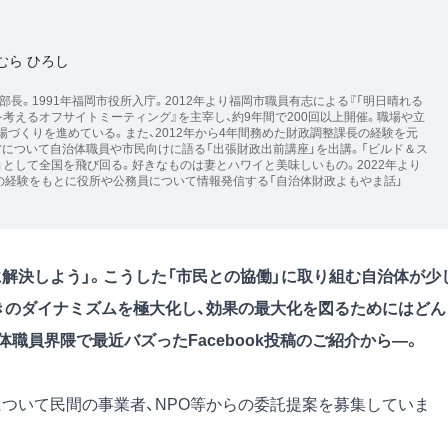
むら ひろし
部長。1991年福岡市役所入庁。2012年より福岡市職員有志による『「明日晴れる
考えるオフサイトミーティング』を主宰し、約9年間で200回以上開催。職場や立
づくりを進めている。また、2012年から4年間務めた財政調整課長の経験を元
営について自治体職員や市民向けに語る「出張財政出前講座」を出講。「ビルド＆ス
」として全国を飛び回る。好きなものは妻とハワイと美味しいもの。2022年より
の経験をもとに役所や公務員について情報発信する「自治体財政よもやま話」
解決しよう」。こうした「市民との協働」に取り組む自治体が少
きのダイナミズムを極大化し、効果の最大化を図るためにはどん
職員界隈で最近バズったFacebook投稿のご紹介から―。
について民間の事業者、NPO等からの委託提案を募集していま