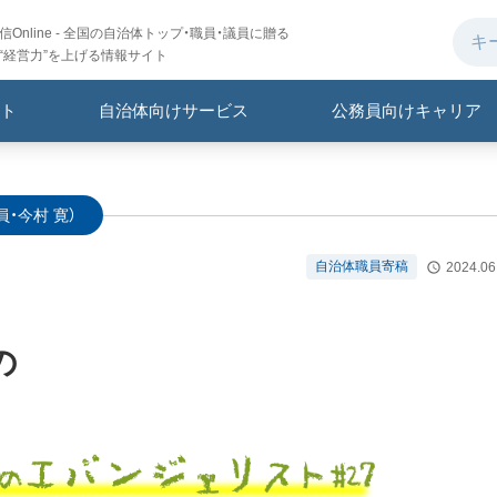
Online - 全国の自治体トップ・職員・議員に贈る
“経営力”を上げる情報サイト
ト
自治体向けサービス
公務員向けキャリア
・今村 寛）
自治体職員寄稿
2024.06
の