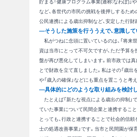
貯まる「健康プログラム事業(通称:なわぽ)
など、各世代の市民の挑戦を後押しするため
公民連携による歳出抑制など、安定した行財
―そうした施策を行ううえで、意識して
私がつねに念頭に置いているのは、「将来世
資は当市にとって不可欠ですが、ただ予算を
盤が再び悪化してしまいます。前市政では真
とで財政を立て直しました。私はその「歳出を
や「歳入の確保」などにも重点を置こうと考
―具体的にどのような取り組みを検討
たとえば「新たな視点による歳出の抑制」では
ていた事業について民間企業と連携すること
とっても、行政と連携することで社会的信頼
士の処遇改善事業」です。当市と民間園が保