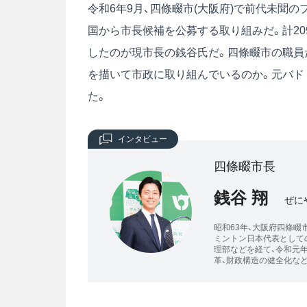
令和6年9月、四條畷市(大阪府)で前代未聞
国から市長候補を公募する取り組みだ。計20
したのが現市長の銭谷氏だ。四條畷市の職員
を描いて市政に取り組んでいるのか。元バド
た。
インタビュー
四條畷市長
銭谷 翔
ぜに
昭和63年、大阪府四條畷
ミントン日本代表としての
理部などを経て、令和元
革、財政構造の健全化など