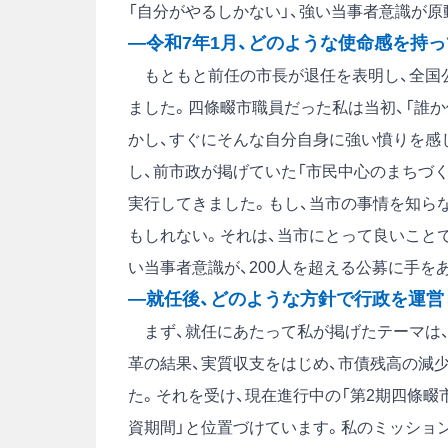
「自分がやるしかない」、強い当事者意識が原
―令和7年1月、どのような使命感を持
もともと前任の市長が退任を表明し、全国
ました。四條畷市職員だった私は当初、「誰
かし、すぐにそんな自分自身に強い憤りを感
し、前市政が掲げていた「市民中心のまちづ
実行してきました。もし、当市の事情を知ら
もしれない。それは、当市にとって良いことで
い当事者意識が、200人を超える公募に手を
―就任後、どのような方針で行政を運営
まず、就任にあたって私が掲げたテーマは、
革の結果、実質収支をはじめ、市債残高の減
た。それを受け、現在進行中の「第2期四條畷
資期間」と位置づけています。私のミッション