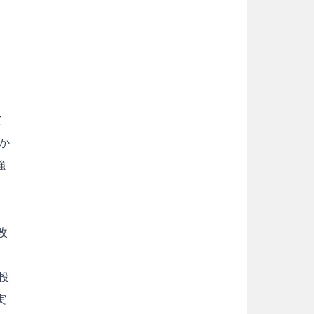
り
し
て
か
強
改
投
実