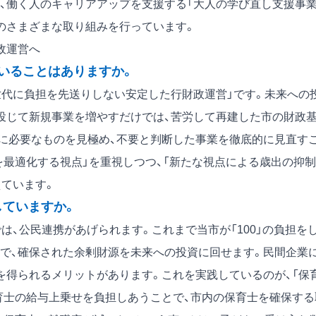
」や、働く人のキャリアアップを支援する「大人の学び直し支援事業
のさまざまな取り組みを行っています。
政運営へ
いることはありますか。
代に負担を先送りしない安定した行財政運営」です。未来への
投じて新規事業を増やすだけでは、苦労して再建した市の財政
に必要なものを見極め、不要と判断した事業を徹底的に見直す
最適化する視点」を重視しつつ、「新たな視点による歳出の抑制
えています。
していますか。
、公民連携があげられます。これまで当市が「100」の負担を
で、確保された余剰財源を未来への投資に回せます。民間企業
を得られるメリットがあります。これを実践しているのが、「保
育士の給与上乗せを負担しあうことで、市内の保育士を確保する