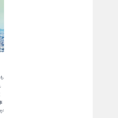
も
れ
定
事
が