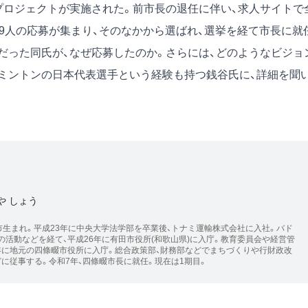
のプロジェクトが実施された。前市長の退任に伴い、求人サイトで
9人の応募が集まり、そのなかから選ばれ、選挙を経て市長に就
だった同氏が、なぜ応募したのか。さらには、どのようなビジョ
ミントンの日本代表選手という経験も持つ銭谷氏に、詳細を聞
や しょう
市生まれ。平成23年に中央大学法学部を卒業後、トナミ運輸株式会社に入社。バド
活動などを経て、平成26年に有田市役所(和歌山県)に入庁。教育委員会や経営管
年に地元の四條畷市役所に入庁。総合政策部、財務部などでまちづくりや行財政改
に従事する。令和7年、四條畷市長に就任。現在は1期目。