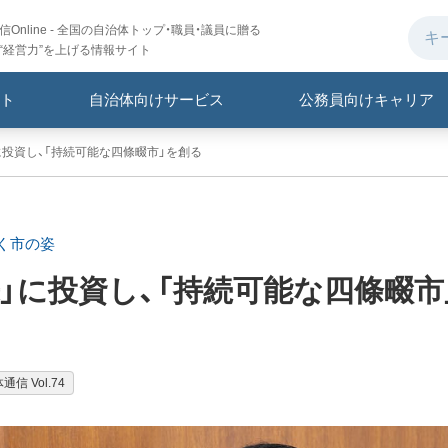
Online - 全国の自治体トップ・職員・議員に贈る
“経営力”を上げる情報サイト
ト
自治体向けサービス
公務員向けキャリア
に投資し、「持続可能な四條畷市」を創る
く市の姿
」に投資し、「持続可能な四條畷市
通信 Vol.74