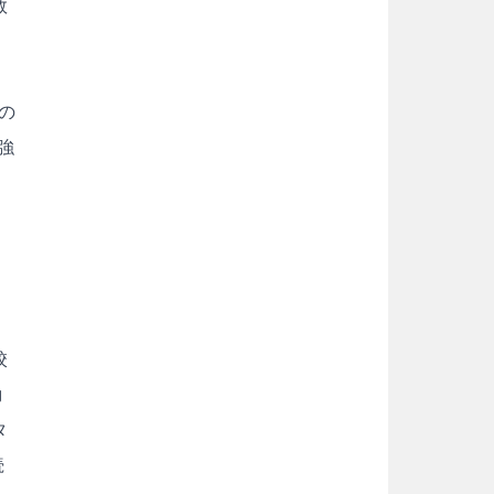
数
の
強
校
動
タ
続