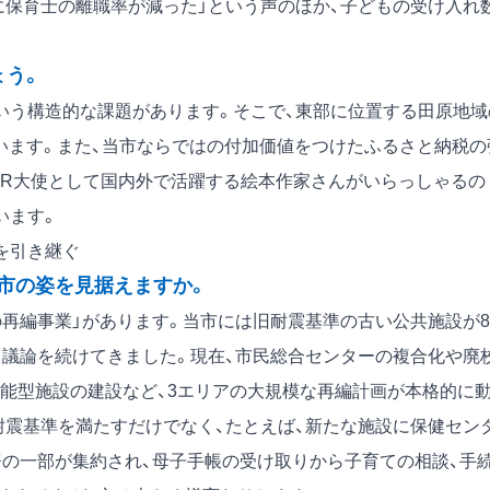
に保育士の離職率が減った」という声のほか、子どもの受け入れ
ょう。
う構造的な課題があります。そこで、東部に位置する田原地域
います。また、当市ならではの付加価値をつけたふるさと納税の
PR大使として国内外で活躍する絵本作家さんがいらっしゃるの
います。
を引き継ぐ
市の姿を見据えますか。
再編事業」があります。当市には旧耐震基準の古い公共施設が8
り議論を続けてきました。現在、市民総合センターの複合化や廃
能型施設の建設など、3エリアの大規模な再編計画が本格的に
耐震基準を満たすだけでなく、たとえば、新たな施設に保健セン
署の一部が集約され、母子手帳の受け取りから子育ての相談、手