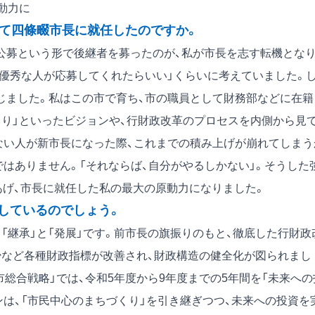
動力に
って四條畷市長に就任したのですか。
公募という形で後継者を募ったのが、私が市長を志す転機とな
か優秀な人が応募してくれたらいい」くらいに考えていました。
じました。私はこの市で育ち、市の職員として財務部などに在籍
くり」といったビジョンや、行財政改革のプロセスを内側から見
ない人が新市長になった際、これまでの積み上げが崩れてしまう
はありません。「それならば、自分がやるしかない」。そうした
あげ、市長に就任した私の最大の原動力になりました。
しているのでしょう。
「継承」と「発展」です。前市長の旗振りのもと、徹底した行財政
少など各種財政指標が改善され、財政構造の健全化が図られまし
市総合戦略」では、令和5年度から9年度までの5年間を「未来への
は、「市民中心のまちづくり」を引き継ぎつつ、未来への投資を