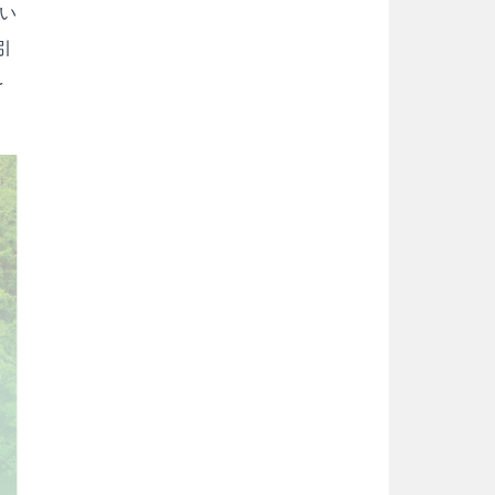
い
引
を