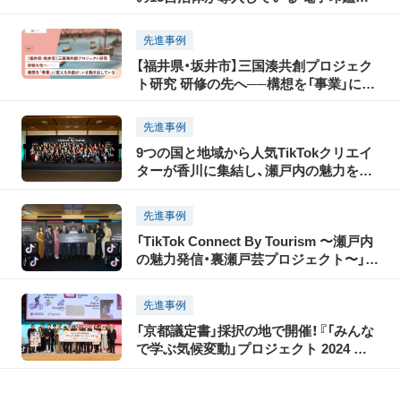
GMOサインとは？
先進事例
【福井県・坂井市】三国湊共創プロジェク
ト研究 研修の先へ──構想を「事業」に変
える共創が、いま動き出している
先進事例
9つの国と地域から人気TikTokクリエイ
ターが香川に集結し、瀬戸内の魅力を
TikTokで世界に発信！「瀬戸内国際芸術祭
2025」に合わせて開催された「TikTok
先進事例
Connect By Tourism 〜瀬戸内の魅力発
「TikTok Connect By Tourism 〜瀬戸内
信・裏瀬戸芸プロジェクト〜」開催レポー
の魅力発信・裏瀬戸芸プロジェクト〜」開
ト（前編）
催レポート
先進事例
「京都議定書」採択の地で開催！『「みんな
で学ぶ気候変動」プロジェクト 2024 フ
ォーラム in 京都』イベントレポート