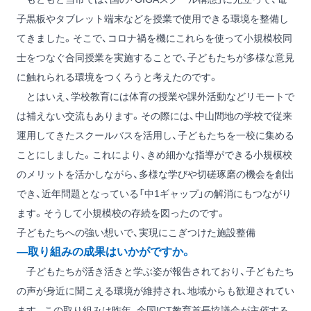
子黒板やタブレット端末などを授業で使用できる環境を整備し
てきました。そこで、コロナ禍を機にこれらを使って小規模校同
士をつなぐ合同授業を実施することで、子どもたちが多様な意見
に触れられる環境をつくろうと考えたのです。
とはいえ、学校教育には体育の授業や課外活動などリモートで
は補えない交流もあります。その際には、中山間地の学校で従来
運用してきたスクールバスを活用し、子どもたちを一校に集める
ことにしました。これにより、きめ細かな指導ができる小規模校
のメリットを活かしながら、多様な学びや切磋琢磨の機会を創出
でき、近年問題となっている「中1ギャップ」の解消にもつながり
ます。そうして小規模校の存続を図ったのです。
子どもたちへの強い想いで、実現にこぎつけた施設整備
―取り組みの成果はいかがですか。
子どもたちが活き活きと学ぶ姿が報告されており、子どもたち
の声が身近に聞こえる環境が維持され、地域からも歓迎されてい
ます。この取り組みは昨年、全国ICT教育首長協議会が主催する