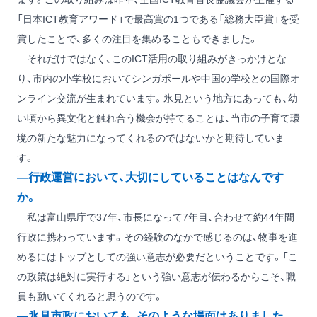
「日本ICT教育アワード」で最高賞の1つである「総務大臣賞」を受
賞したことで、多くの注目を集めることもできました。
それだけではなく、このICT活用の取り組みがきっかけとな
り、市内の小学校においてシンガポールや中国の学校との国際オ
ンライン交流が生まれています。氷見という地方にあっても、幼
い頃から異文化と触れ合う機会が持てることは、当市の子育て環
境の新たな魅力になってくれるのではないかと期待していま
す。
―行政運営において、大切にしていることはなんです
か。
私は富山県庁で37年、市長になって7年目、合わせて約44年間
行政に携わっています。その経験のなかで感じるのは、物事を進
めるにはトップとしての強い意志が必要だということです。「こ
の政策は絶対に実行する」という強い意志が伝わるからこそ、職
員も動いてくれると思うのです。
―氷見市政においても、そのような場面はありました