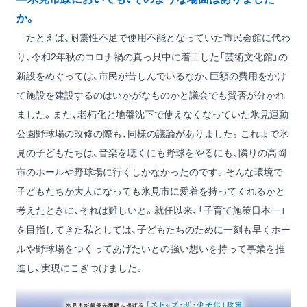
か。
たとえば、耐震性不足で使用不能となっていた市民会館に代わ
り、令和2年秋のコロナ禍の真っ只中に着工した「芸術文化館」の
新設をめぐっては、市民が苦しんでいるなか、巨額の費用をかけ
て施設を建設するのはいかがなものかと議会でも賛否が分かれ
ました。また、老朽化と地盤沈下で使えなくなっていた氷見運動
公園野球場の改修の際も、同様の議論がありました。これまで氷
見の子どもたちは、音楽を聴くにも野球をやるにも、隣りの高岡
市のホールや野球場に行くしかなかったのです。そんな環境で
子どもたちが大人になっても氷見市に愛着を持ってくれるかと
考えたときに、それは難しいと。就任以来、「子育て施策日本一」
を目指してきた私としては、子どもたちのために一刻も早くホー
ルや野球場をつくってあげたいとの強い想いを持って事業を推
進し、実現にこぎつけました。