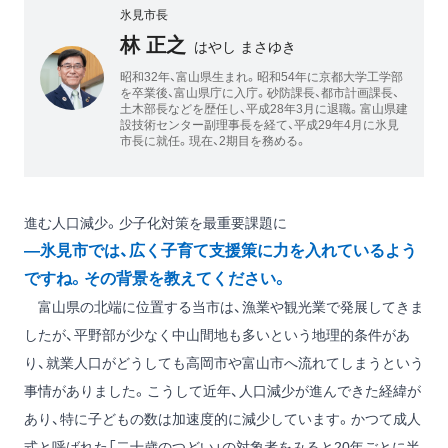
氷見市長
林 正之
はやし まさゆき
昭和32年、富山県生まれ。昭和54年に京都大学工学部
を卒業後、富山県庁に入庁。砂防課長、都市計画課長、
土木部長などを歴任し、平成28年3月に退職。富山県建
設技術センター副理事長を経て、平成29年4月に氷見
市長に就任。現在、2期目を務める。
進む人口減少。少子化対策を最重要課題に
―氷見市では、広く子育て支援策に力を入れているよう
ですね。その背景を教えてください。
富山県の北端に位置する当市は、漁業や観光業で発展してきま
したが、平野部が少なく中山間地も多いという地理的条件があ
り、就業人口がどうしても高岡市や富山市へ流れてしまうという
事情がありました。こうして近年、人口減少が進んできた経緯が
あり、特に子どもの数は加速度的に減少しています。かつて成人
式と呼ばれた「二十歳のつどい」の対象者をみると20年ごとに半