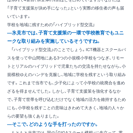
「子育て支援策が決め手になった」という実際の移住者の声も届
いています。
学校を地域に残すための「ハイブリッド型交流」
―氷見市では、子育て支援策の一環で学校教育でもユニ
ークな取り組みを実施しているそうですね。
「ハイブリッド型交流」のことでしょう。ICT機器とスクールバ
スを使って中山間地にある3つの小規模小学校をつなぎ、リモー
トとリアルのハイブリッドで児童たちの交流を持たせながら、小
規模校ゆえのハンデを克服し、地域に学校を残すという取り組み
です。これまで当市でも、少子化によって小学校の統廃合を進め
ざるを得ませんでした。しかし、子育て支援策を強化するなか
で、子育て世帯を呼び込むだけでなく地域の活力を維持するため
にも、小学校を残すことの意味はきわめて大きく、地域の人々か
らの要望も強くありました。
―そこで、どのような手を打ったのですか。
もともと当市では、国の「GIGAスクール構想」に先立って、電