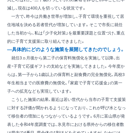
減し、現在は400人を切っている状況です。
一方で、昨今は共働き世帯が増加し、子育て環境を重視して居
住地域を決める若者世代が増加しています。そこで市長に就任
した当初から、私は「少子化対策」を最重要課題と位置づけ、重点
的に子育て支援策に取り組んできました。
―具体的にどのような施策を展開してきたのでしょう。
就任3ヵ月後から第二子の保育料無償化を実施して以降、出
産・子育て応援ギフトの支給などを実施してきました。今年度か
らは、第一子から1歳以上の保育料と副食費の完全無償化、高校3
年生相当までの医療費の無償化、「家庭で子育て応援金」の第一
子への拡充なども実現しています。
こうした施策の結果、最近は若い世代から当市の子育て支援策
に対する評価が聞かれるようになっており、これが呼び水となっ
て移住者の増加にもつながっているようです。6月に富山県が発
表した令和4年度調査では、氷見市における県外からの移住者数
は県内で4番目、県全体の1割ほどを占めていますが、なかには