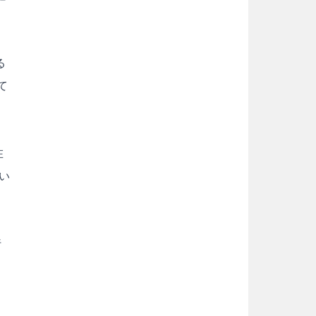
る
て
在
い
行