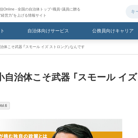
Online - 全国の自治体トップ・職員・議員に贈る
“経営力”を上げる情報サイト
ト
自治体向けサービス
公務員向けキャリア
体こそ武器 「スモール イズ ストロング」なんです
自治体こそ武器 「スモール イズ
l.6