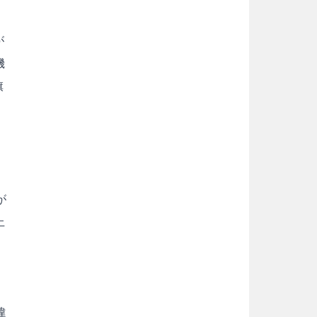
が
機
旗
が
上
り
違