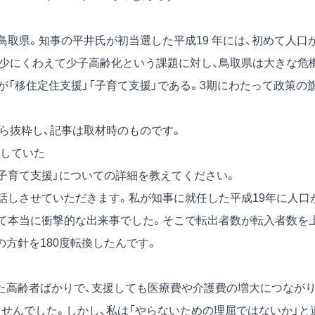
鳥取県。知事の平井氏が初当選した平成19 年には、初めて人口
減少にくわえて少子高齢化という課題に対し、鳥取県は大きな危
「移住定住支援」「子育て支援」である。3期にわたって政策の
。
号）から抜粋し、記事は取材時のものです。
していた
「子育て支援」についての詳細を教えてください。
話しさせていただきます。私が知事に就任した平成19年に人口
って本当に衝撃的な出来事でした。そこで転出者数が転入者数を
方針を180度転換したんです。
た高齢者ばかりで、支援しても医療費や介護費の増大につなが
せんでした。しかし、私は「やらないための理屈ではないか」と