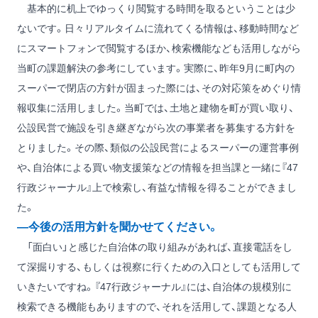
基本的に机上でゆっくり閲覧する時間を取るということは少
ないです。日々リアルタイムに流れてくる情報は、移動時間など
にスマートフォンで閲覧するほか、検索機能なども活用しながら
当町の課題解決の参考にしています。実際に、昨年9月に町内の
スーパーで閉店の方針が固まった際には、その対応策をめぐり情
報収集に活用しました。当町では、土地と建物を町が買い取り、
公設民営で施設を引き継ぎながら次の事業者を募集する方針を
とりました。その際、類似の公設民営によるスーパーの運営事例
や、自治体による買い物支援策などの情報を担当課と一緒に『47
行政ジャーナル』上で検索し、有益な情報を得ることができまし
た。
―今後の活用方針を聞かせてください。
「面白い」と感じた自治体の取り組みがあれば、直接電話をし
て深掘りする、もしくは視察に行くための入口としても活用して
いきたいですね。『47行政ジャーナル』には、自治体の規模別に
検索できる機能もありますので、それを活用して、課題となる人