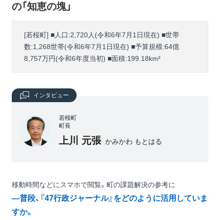
の「知恵の塊」
[若桜町] ■人口:2,720人(令和6年7月1日現在) ■世帯
数:1,268世帯(令和6年7月1日現在) ■予算規模:64億
8,757万円(令和6年度当初) ■面積:199.18km²
インタビュー
若桜町
町長
上川 元張
かみかわ もとはる
移動時間などにスマホで閲覧。町の課題解決の参考に
―普段、『47行政ジャーナル』をどのように活用していま
すか。