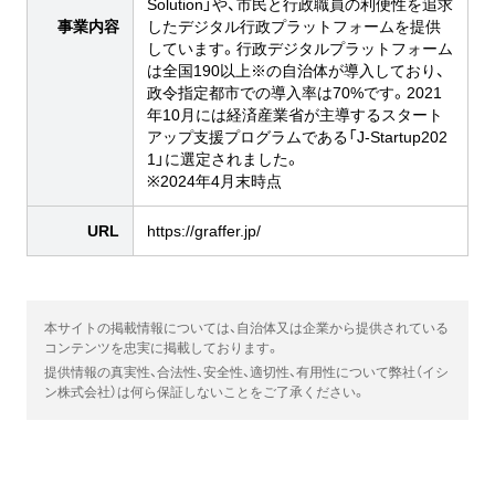
Solution」や、市民と行政職員の利便性を追求
事業内容
したデジタル行政プラットフォームを提供
しています。行政デジタルプラットフォーム
は全国190以上※の自治体が導入しており、
政令指定都市での導入率は70%です。2021
年10月には経済産業省が主導するスタート
アップ支援プログラムである「J-Startup202
1」に選定されました。
※2024年4月末時点
URL
https://graffer.jp/
本サイトの掲載情報については、自治体又は企業から提供されている
コンテンツを忠実に掲載しております。
提供情報の真実性、合法性、安全性、適切性、有用性について弊社（イシ
ン株式会社）は何ら保証しないことをご了承ください。