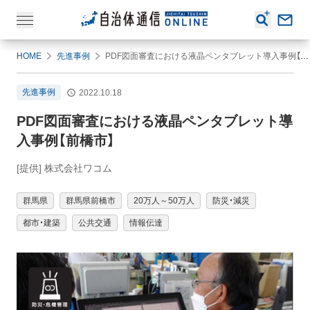
HOME
先進事例
PDF図面審査における液晶ペンタブレット導入事例【前橋市】
先進事例
2022.10.18
PDF図面審査における液晶ペンタブレット導
入事例【前橋市】
[提供] 株式会社ワコム
群馬県
群馬県前橋市
20万人～50万人
防災・減災
都市・建築
公共交通
情報伝達