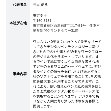
代表者名
井出 信孝
東京支社
〒160-6131
本社所在地
東京都新宿区西新宿8丁目17番1号 住友不
動産新宿グランドタワー31階
ワコムは、40年近くにわたって業界をリード
してきたデジタルペンテクノロジーに基づ
き、 対面でのやり取りが必要なワークフロー
のデジタル化をサポートしております。 ま
るでペンで紙に書くような自然な書き心地
で定評のあるワコムのハードウェアに、デジ
タルインクの情報を保存、および表示する当
事業内容
社のソフトウェアを使用することで、その機
能を最大限に利用することができます。 こ
れにより、 使い慣れたペンと紙の感覚を残し
たまま業務のデジタル化とペーパーレス化
を実現することができます。 デジタルであ
りながら人間に寄り添った体験をお客様に
提供します。