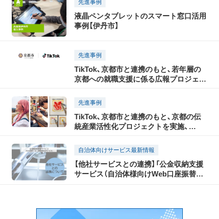
先進事例
液晶ペンタブレットのスマート窓口活用
事例【伊丹市】
先進事例
TikTok、京都市と連携のもと、若年層の
京都への就職支援に係る広報プロジェク
トを実施、市の就職支援制度や京都の中
小企業で働く魅力を伝えるショートムー
先進事例
ビーを4月27日より公開
TikTok、京都市と連携のもと、京都の伝
統産業活性化プロジェクトを実施、
TikTokクリエイター監修のオリジナル伝
統産業グッズを制作、ショートムービー
自治体向けサービス最新情報
で魅力を発信
【他社サービスとの連携】「公金収納支援
サービス（自治体様向けWeb口座振替受
付サービス）」がNECの「NEC水道窓口ク
ラウドサービス」と機能連携！水道料金の
口座振替登録をアプリやWebで完結！