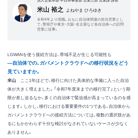
法人営業本部 中日本事業部 営業三部 営業課 課長
米山 裕之
よねやま ひろゆき
令和4年より現職。おもに自治体関連の担当営業とし
て、警視庁や東京・大阪・名古屋など各自治体への訪問
営業に従事。
LGWANを使う接続方法は、帯域不足が生じる可能性も
―自治体での、ガバメントクラウドへの移行状況をどう
見ていますか。
米山
ここ1年ほどで、移行に向けた具体的な準備に入った自治
体が大きく増えました。「令和7年度末までの移行完了」という期
限が差し迫るなか、多くの自治体で緊迫感が高まっているのを感
じます。しかし、移行における重要要件の1つである、自治体から
ガバメントクラウドへの接続方法については、複数の選択肢があ
るにもかかわらず十分な検討がなされていないケースが少なく
ありません。