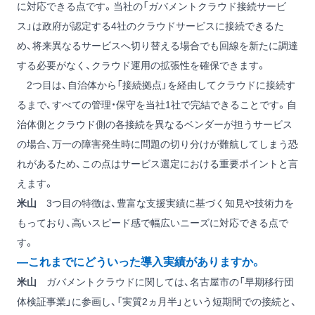
に対応できる点です。当社の「ガバメントクラウド接続サービ
ス」は政府が認定する4社のクラウドサービスに接続できるた
め、将来異なるサービスへ切り替える場合でも回線を新たに調達
する必要がなく、クラウド運用の拡張性を確保できます。
2つ目は、自治体から「接続拠点」を経由してクラウドに接続す
るまで、すべての管理・保守を当社1社で完結できることです。自
治体側とクラウド側の各接続を異なるベンダーが担うサービス
の場合、万一の障害発生時に問題の切り分けが難航してしまう恐
れがあるため、この点はサービス選定における重要ポイントと言
えます。
米山
3つ目の特徴は、豊富な支援実績に基づく知見や技術力を
もっており、高いスピード感で幅広いニーズに対応できる点で
す。
―これまでにどういった導入実績がありますか。
米山
ガバメントクラウドに関しては、名古屋市の「早期移行団
体検証事業」に参画し、「実質2ヵ月半」という短期間での接続と、