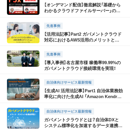
【オンデマンド配信】徹底解説「基礎から
わかるクラウドファイルサーバー」のご
紹介
先進事例
【活用法記事】Part2 ガバメントクラウド
対応におけるAWS活用のメリットとは？
神戸市、倉敷市などの先行事業の事例を
交えて解説
先進事例
【導入事例】名古屋市様 稼働率99.99%の
ガバメントクラウド接続環境を実現！
自治体向けサービス最新情報
【生成AI 活用法記事】Part1 自治体業務効
率化に向けた生成AI 「Amazon Kendra」
を活用したユースケースをご紹介
自治体向けサービス最新情報
ガバメントクラウドとは？自治体DXと
システム標準化を加速するデータ連携ツ