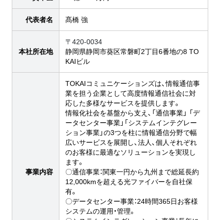
代表者名
髙橋 強
〒420-0034
本社所在地
静岡県静岡市葵区常磐町2丁目6番地の8 TO
KAIビル
TOKAIコミュニケーションズは、情報通信事
業を担う企業として高度情報通信社会に対
応した多様なサービスを提供します。
情報化社会を基盤から支え、「通信事業」 「デ
ータセンター事業」「システムインテグレー
ション事業」の3つを柱に情報通信分野で幅
広いサービスを展開し、法人、個人それぞれ
のお客様に最適なソリューションを実現し
ます。
事業内容
〇通信事業：関東一円から九州まで総延長約
12,000kmを超える光ファイバーを自社保
有。
〇データセンター事業：24時間365日お客様
システムの運用・管理。