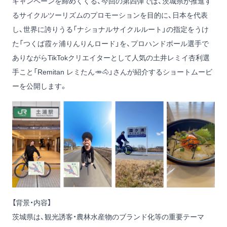
キャンペーンを締めくくる、今回の第四弾では、茨城県が推進す
るサイクルツーリズムのプロモーションを目的に、日本を代表
し、世界に誇りうる「ナショナルサイクルルート」の指定をうけ
た「つくば霞ヶ浦りんりんロード」を、プロハンドボール選手で
ありながらTikTokクリエイターとして人気の土井レミイ杏利選
手こと「Remitan レミたん🥕🐴」さんが紹介するショートムービ
ーを公開します。
【背景・内容】
茨城県は、観光誘客・農林水産物のブランド化等の重要テーマ