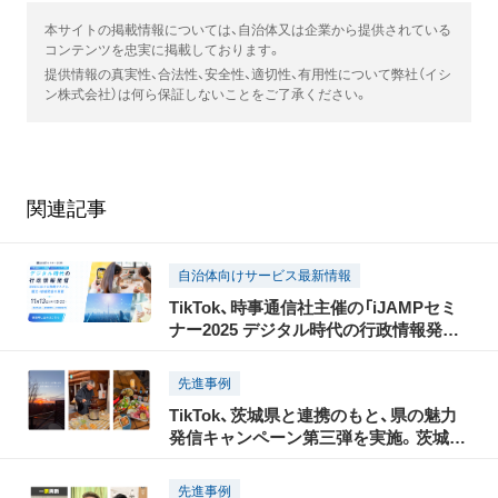
本サイトの掲載情報については、自治体又は企業から提供されている
コンテンツを忠実に掲載しております。
提供情報の真実性、合法性、安全性、適切性、有用性について弊社（イシ
ン株式会社）は何ら保証しないことをご了承ください。
関連記事
自治体向けサービス最新情報
TikTok、時事通信社主催の「iJAMPセミ
ナー2025 デジタル時代の行政情報発信」
に協賛。パブリックセクターをはじめ、
ショート動画クリエイターや、偽・誤情報
先進事例
に関する有識者の出演も決定
TikTok、茨城県と連携のもと、県の魅力
発信キャンペーン第三弾を実施。茨城の
景色や食材を楽しむことができるグラン
ピング施設を紹介する動画を2月29日か
先進事例