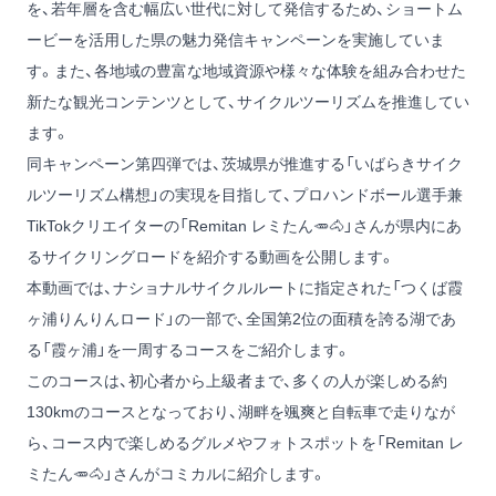
を、若年層を含む幅広い世代に対して発信するため、ショートム
ービーを活用した県の魅力発信キャンペーンを実施していま
す。また、各地域の豊富な地域資源や様々な体験を組み合わせた
新たな観光コンテンツとして、サイクルツーリズムを推進してい
ます。
同キャンペーン第四弾では、茨城県が推進する「いばらきサイク
ルツーリズム構想」の実現を目指して、プロハンドボール選手兼
TikTokクリエイターの「Remitan レミたん🥕🐴」さんが県内にあ
るサイクリングロードを紹介する動画を公開します。
本動画では、ナショナルサイクルルートに指定された「つくば霞
ヶ浦りんりんロード」の一部で、全国第2位の面積を誇る湖であ
る「霞ヶ浦」を一周するコースをご紹介します。
このコースは、初心者から上級者まで、多くの人が楽しめる約
130kmのコースとなっており、湖畔を颯爽と自転車で走りなが
ら、コース内で楽しめるグルメやフォトスポットを「Remitan レ
ミたん🥕🐴」さんがコミカルに紹介します。