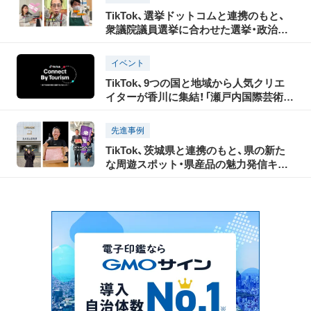
ら公開
TikTok、選挙ドットコムと連携のもと、
衆議院議員選挙に合わせた選挙・政治啓
発プロジェクトを実施！
イベント
TikTok、9つの国と地域から人気クリエ
イターが香川に集結！「瀬戸内国際芸術祭
2025」の開催に合わせ、瀬戸内の魅力を
世界に発信する「TikTok Connect By
先進事例
Tourism」を開催！
TikTok、茨城県と連携のもと、県の新た
な周遊スポット・県産品の魅力発信キャ
ンペーンを実施、3月3日からショートム
ービーを公開