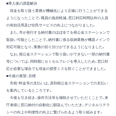
■導入後の課題解決
現金を取り扱う業務が機械化により正確に行うことができる
ようになったことで、職員の負担軽減、窓口対応時間以外の人員
の有効活用及び住民サービスの向上につながりました。
また、市が発行する納付書のほぼ全てを税公金ステーションで
取扱い可能としたことで、納付書に係る収納業務が機器メインで
対応可能となり、業務の切り分けができるようになりました。
なお、税公金ステーションで取り扱いができない一部の納付書
等については、同時期にセミセルフレジを導入したため、窓口対
応が必要な場合でも現金の授受ミスを防ぐことができました。
■今後の展望、目標
市税・料金等の支払いは、原則税公金ステーションでの支払い
を案内しているところです。
今後も引き続き、操作方法等を補助させていただくことで、来
庁者様に窓口納付の自動化に馴染んでいただき、デジタルリテラ
シーの向上や利便性の向上に繋げられるよう取り組みます。