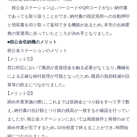
税公金ステーションは、バーコードやQRコードがない納付書
であっても取り扱うことができ、納付書の指定箇所への自動押印
と領収書を切り取って返却できる機能があるため、本市の出納業
務の実運用に合っていたところが決め手となりました。
■税公金収納機のメリット
税公金ステーションのメリット
【メリット①】
窓口対応において職員が直接現金を触る必要がなくなり、機械化
による正確な納付処理が可能となったため、職員の負担軽減や誤
算等の防止につながりました。
【メリット②】
締め作業実施の際に、これまでは収納金とつり銭をすべて手で数
え、納付書の合計額とつり銭の残高が一致するか確認を行ってい
ましたが、税公金ステーションにおいては画面操作と両替のみで
締め作業が完了するため、10分程度で終えることができ、時間短
縮につながりました。