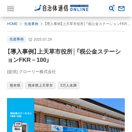
HOME
先進事例
【導入事例】上天草市役所│「税公金ステーションFKR－100」
先進事例
2025.07.29
【導入事例】上天草市役所│「税公金ステーシ
ョンFKR－100」
[提供] グローリー株式会社
熊本県
熊本県上天草市
5万人未満