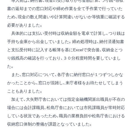
導入前は、納付書、現金の受け取りから金額計算、つり銭・領収
書の返却までの窓口対応や締め作業を全て手作業で行っていた
ため、現金の数え間違いや計算間違いがないか等慎重に確認する
必要がありました。
具体的には支払い受付時は収納金額を電卓で計算し、つり銭は
手持ち金庫から出金していました。締め処理時は、納付済通知書
と支払受付時に記入する帳簿を基にExcelで突合後、収納金とつ
り銭残高の確認を行っており、３０分程度時間を要していまし
た。
また、窓口対応について、各庁舎に納付窓口が１つずつしかな
かったことから、窓口が混雑し、来庁者様をお待たせしてしまう
こともありました。
加えて、大矢野庁舎においては指定金融機関派出職員が不在の
場合には会計課職員、松島庁舎においては市民課職員が常時対応
している状況であったため、職員の業務負担や松島庁舎における
収納窓口体制の整備が課題となっていました。