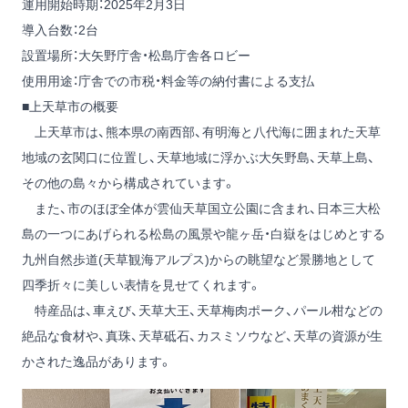
運用開始時期：2025年2月3日
導入台数：2台
設置場所：大矢野庁舎・松島庁舎各ロビー
使用用途：庁舎での市税・料金等の納付書による支払
■上天草市の概要
上天草市は、熊本県の南西部、有明海と八代海に囲まれた天草
地域の玄関口に位置し、天草地域に浮かぶ大矢野島、天草上島、
その他の島々から構成されています。
また、市のほぼ全体が雲仙天草国立公園に含まれ、日本三大松
島の一つにあげられる松島の風景や龍ヶ岳・白嶽をはじめとする
九州自然歩道(天草観海アルプス)からの眺望など景勝地として
四季折々に美しい表情を見せてくれます。
特産品は、車えび、天草大王、天草梅肉ポーク、パール柑などの
絶品な食材や、真珠、天草砥石、カスミソウなど、天草の資源が生
かされた逸品があります。