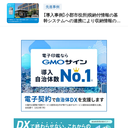
増加、延滞金自動計算等によって業務効
先進事例
率化へ「税公金ステーション FKR-100」
【導入事例】小郡市役所|税納付情報の基
幹システムへの連携により収納情報の自
動消込が可能に。「税公金ステーション
FKR-100」