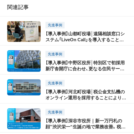
関連記事
先進事例
【導入事例】山都町役場│遠隔相談窓口シ
ステム「LiveOn Call」を導入することで
住民サービスの向上と職員負担の軽減へ
先進事例
【導入事例】中野区役所│特別区で初採用
新庁舎開庁に合わせ、更なる住民サービ
ス向上へ「税公金ステーションFKR－
100」
先進事例
【導入事例】河北町役場│税公金支払機の
オンライン運用を採用することにより納
付書の追加登録がより迅速に「税公金ス
テーションFKR－100」
先進事例
【導入事例】深谷市役所｜新一万円札の
顔‟渋沢栄一“生誕の地で業務改善。税公
金ステーションにより受付納付書の幅が