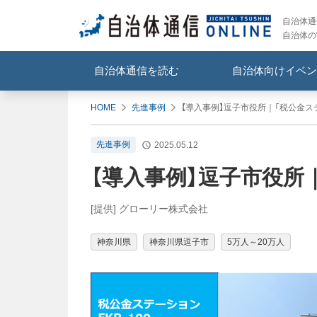
自治体通信
自治体の
自治体通信を読む
自治体向けイベン
HOME
先進事例
【導入事例】逗子市役所｜「税公金ステー
先進事例
2025.05.12
【導入事例】逗子市役所｜
[提供] グローリー株式会社
神奈川県
神奈川県逗子市
5万人～20万人