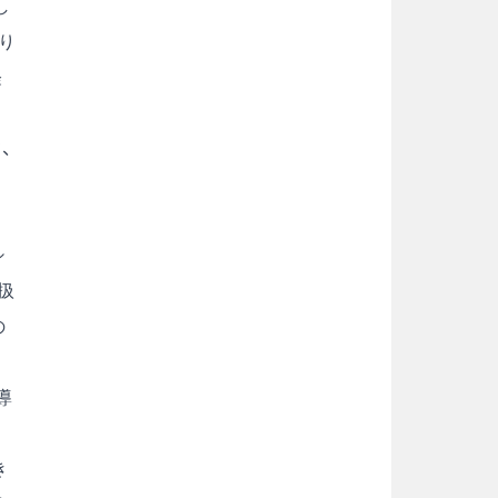
し
り
軽
、
シ
扱
の
導
き