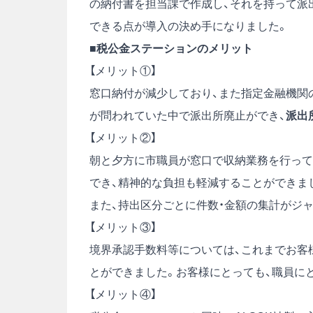
の納付書を担当課で作成し、それを持って派
できる点が導入の決め手になりました。
■税公金ステーションのメリット
【メリット①】
窓口納付が減少しており、また指定金融機関
が問われていた中で派出所廃止ができ、
派出
【メリット②】
朝と夕方に市職員が窓口で収納業務を行って
でき、精神的な負担も軽減することができま
また、持出区分ごとに件数・金額の集計がジ
【メリット③】
境界承認手数料等については、これまでお客
とができました。お客様にとっても、職員に
【メリット④】