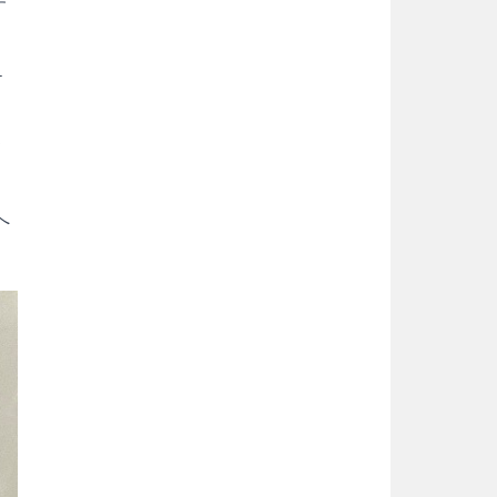
す
テ
て
へ