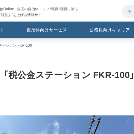
Online - 全国の自治体トップ・職員・議員に贈る
“経営力”を上げる情報サイト
ト
自治体向けサービス
公務員向けキャリア
ション FKR-100」
「税公金ステーション FKR-100