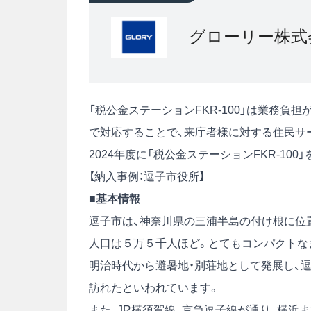
グローリー株式
「税公金ステーションFKR-100」は業務
で対応することで、来庁者様に対する住民サ
2024年度に「税公金ステーションFKR-1
【納入事例：逗子市役所】
■基本情報
逗子市は、神奈川県の三浦半島の付け根に位置
人口は５万５千人ほど。とてもコンパクトな
明治時代から避暑地・別荘地として発展し、逗
訪れたといわれています。
また、JR横須賀線、京急逗子線が通り、横浜ま