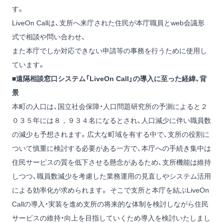
す。
LiveOn Callは、支所へ来庁された住民が本庁職員とweb会議形
式で相談や問い合わせ、
また本庁でしか対応できない申請等の事務を行うために使用し
ています。
■遠隔相談窓口システム「LiveOn Call」の導入に至った経緯、背
景
本町の人口は、国立社会保障・人口問題研究所の予測によると２
０３５年には８，９３４名になるとされ、人口減少に伴い職員数
の減少も予想されます。広大な町域を有する中で、支所の役割に
ついて慎重に検討する必要がある一方で、本庁への手続き集中は
住民サービスの質を低下させる懸念があるため、支所機能は維持
しつつ、職員数減少を考慮した業務運用の見直しやシステム活用
による効率化が求められます。 そこで支所と本庁を結ぶLiveOn
Callの導入・実装を進め支所の将来的な体制を検討しながら住民
サービスの維持・向上を目指していくため導入を検討いたしまし