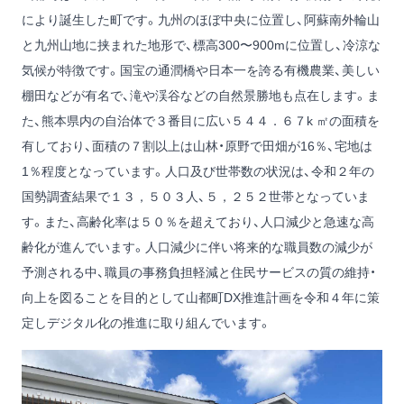
により誕生した町です。九州のほぼ中央に位置し、阿蘇南外輪山
と九州山地に挟まれた地形で、標高300〜900mに位置し、冷涼な
気候が特徴です。国宝の通潤橋や日本一を誇る有機農業、美しい
棚田などが有名で、滝や渓谷などの自然景勝地も点在します。ま
た、熊本県内の自治体で３番目に広い５４４．６７k ㎡の面積を
有しており、面積の７割以上は山林・原野で田畑が16％、宅地は
1％程度となっています。人口及び世帯数の状況は、令和２年の
国勢調査結果で１３，５０３人、５，２５２世帯となっていま
す。また、高齢化率は５０％を超えており、人口減少と急速な高
齢化が進んでいます。人口減少に伴い将来的な職員数の減少が
予測される中、職員の事務負担軽減と住民サービスの質の維持・
向上を図ることを目的として山都町DX推進計画を令和４年に策
定しデジタル化の推進に取り組んでいます。