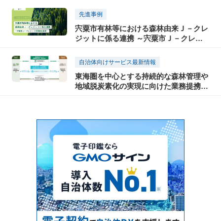
の支援について
先進事例
宍粟市有林等における森林由来Ｊ－クレ
ジットに係る連携 ～宍粟市Ｊ－クレジ
ット共同創出事業～
自治体向けサービス最新情報
東海圏を中心とする持続的な森林管理や
地域脱炭素化の実現に向けた業務提携に
ついて ～森林資源を中心とした地域資
源活用によるカーボン・クレジットの創
出・流通・普及啓発～