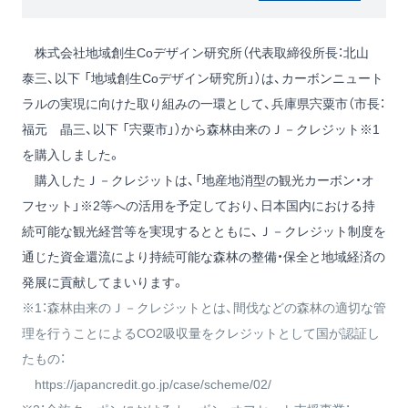
株式会社地域創生Coデザイン研究所（代表取締役所長：北山
泰三、以下 「地域創生Coデザイン研究所」）は、カーボンニュート
ラルの実現に向けた取り組みの一環として、兵庫県宍粟市（市長：
福元 晶三、以下 「宍粟市」）から森林由来のＪ－クレジット※1
を購入しました。
購入したＪ－クレジットは、「地産地消型の観光カーボン・オ
フセット」※2等への活用を予定しており、日本国内における持
続可能な観光経営等を実現するとともに、Ｊ－クレジット制度を
通じた資金還流により持続可能な森林の整備・保全と地域経済の
発展に貢献してまいります。
※1：森林由来のＪ－クレジットとは、間伐などの森林の適切な管
理を行うことによるCO2吸収量をクレジットとして国が認証し
たもの：
https://japancredit.go.jp/case/scheme/02/