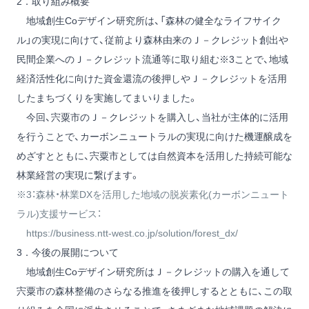
2．取り組み概要
地域創生Coデザイン研究所は、「森林の健全なライフサイク
ル」の実現に向けて、従前より森林由来のＪ－クレジット創出や
民間企業へのＪ－クレジット流通等に取り組む※3ことで、地域
経済活性化に向けた資金還流の後押しやＪ－クレジットを活用
したまちづくりを実施してまいりました。
今回、宍粟市のＪ－クレジットを購入し、当社が主体的に活用
を行うことで、カーボンニュートラルの実現に向けた機運醸成を
めざすとともに、宍粟市としては自然資本を活用した持続可能な
林業経営の実現に繋げます。
※3：森林・林業DXを活用した地域の脱炭素化(カーボンニュート
ラル)支援サービス：
https://business.ntt-west.co.jp/solution/forest_dx/
3．今後の展開について
地域創生Coデザイン研究所はＪ－クレジットの購入を通して
宍粟市の森林整備のさらなる推進を後押しするとともに、この取