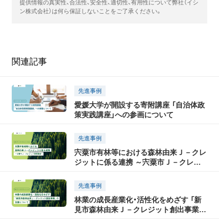
提供情報の真実性、合法性、安全性、適切性、有用性について弊社（イシ
ン株式会社）は何ら保証しないことをご了承ください。
関連記事
先進事例
愛媛大学が開設する寄附講座 「自治体政
策実践講座」への参画について
先進事例
宍粟市有林等における森林由来Ｊ－クレ
ジットに係る連携 ～宍粟市Ｊ－クレジ
ット流通事業～
先進事例
林業の成長産業化・活性化をめざす 「新
見市森林由来Ｊ－クレジット創出事業」