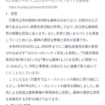
※2：全旅クーポンにおけるカーボン・オフセット支援事業：
https://codips.jp/news/20250108/
1．背景
宍粟市は市内面積の約9割を森林が占めており、大部分が人工
林であるものの、林業生産活動が停滞しており、自立的な森林経
営が困難な状況にあります。また、災害に強いまちづくりを推進
していくためには、森林の適切な整備と保全が必要です。
令和4年3月24日には、2050年までに二酸化炭素排出量の実質
ゼロをめざす「ゼロカーボンシティ宣言」を表明し、「宍粟市環境
基本計画（第３次）」では「豊かな森林（もり）を活用した環境づく
り」をめざして、市民と事業者、行政がともに協働で取り組んで
いくこととしています。
こうしたなか、宍粟市ではＪ－クレジットの創出に取り組むこ
ととし、令和7年2月にＪ－クレジットの販売を開始しました。販
売による収益は森林整備や環境保全に活用し、森林の適切な管理
を加速化する方針を掲げております。