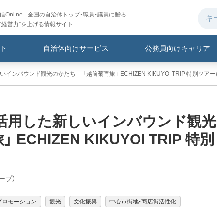
Online - 全国の自治体トップ・職員・議員に贈る
“経営力”を上げる情報サイト
ト
自治体向けサービス
公務員向けキャリア
バウンド観光のかたち 「越前菊宵旅」 ECHIZEN KIKUYOI TRIP 特別ツア
活用した新しいインバウンド観光
HIZEN KIKUYOI TRIP 特別
ープ）
プロモーション
観光
文化振興
中心市街地・商店街活性化