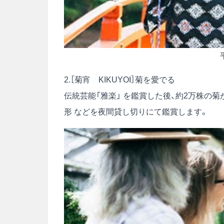
2.［菊宵 KIKUYOI］菊を愛でる
伝統芸能「雅楽」 を鑑賞した後、約2万株の
形 などを夜間貸し切りにて鑑賞します。