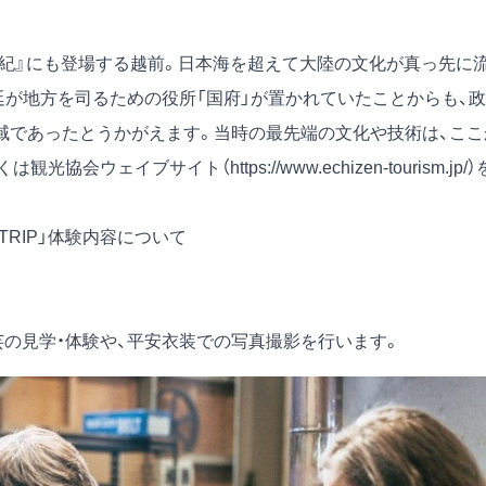
書紀』にも登場する越前。日本海を超えて大陸の文化が真っ先に
廷が地方を司るための役所「国府」が置かれていたことからも、政
地域であったとうかがえます。当時の最先端の文化や技術は、ここ
くは観光協会ウェイブサイト（
https://www.echizen-tourism.jp/
）
I TRIP」体験内容について
芸の見学・体験や、平安衣装での写真撮影を行います。