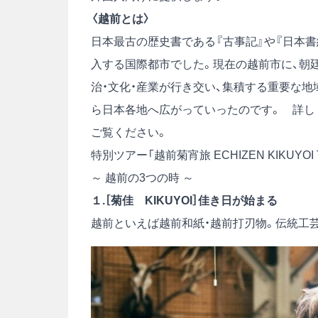
〈越前とは〉
日本最古の歴史書である『古事記』や『日本
入する国際都市でした。現在の越前市に、朝
治・文化・産業が行き交い、集積する重要な
ら日本各地へ広がっていったのです。 詳し
ご覧ください。
特別ツアー「越前菊宵旅 ECHIZEN KIKUYO
～ 越前の3つの時 ～
１.［菊佳 KIKUYOI］佳き日が始まる
越前といえば越前和紙・越前打刃物。伝統工