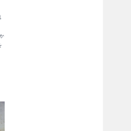
流
か
を