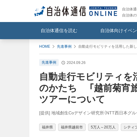
自治体通信
自治体の
自治体通信を読む
自治体向けイベン
HOME
先進事例
自動走行モビリティを活用した新しいイン
先進事例
2024.09.26
自動走行モビリティを
のかたち 「越前菊宵旅」 EC
ツアーについて
[提供] 地域創生Coデザイン研究所（NTT西日本グル
福井県
福井県越前市
5万人～20万人
シティ