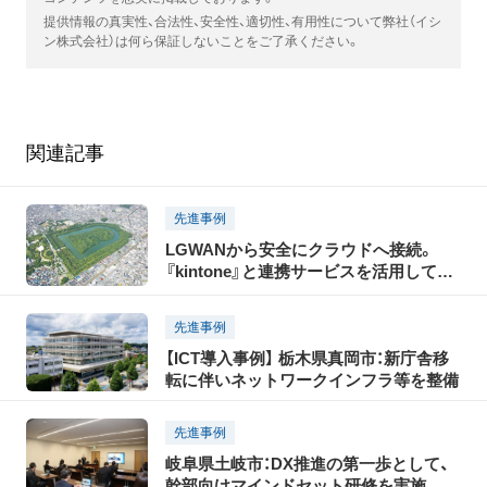
提供情報の真実性、合法性、安全性、適切性、有用性について弊社（イシ
ン株式会社）は何ら保証しないことをご了承ください。
関連記事
先進事例
LGWANから安全にクラウドへ接続。
『kintone』と連携サービスを活用して多
様な庁内業務を職員自ら効率化
先進事例
【ICT導入事例】 栃木県真岡市：新庁舎移
転に伴いネットワークインフラ等を整備
先進事例
岐阜県土岐市：DX推進の第一歩として、
幹部向けマインドセット研修を実施